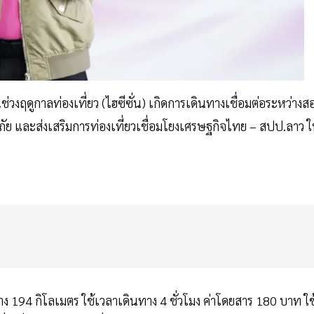
วงฤดูกาลท่องเที่ยว (ไฮซีซั่น) เกิดการเดินทางเชื่อมต่อระหว่างส
 และส่งเสริมการท่องเที่ยวเชื่อมโยงเศรษฐกิจไทย – สปป.ลาว ใ
 194 กิโลเมตร ใช้เวลาเดินทาง 4 ชั่วโมง ค่าโดยสาร 180 บาท ใช