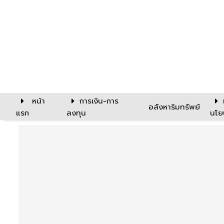
หน้า
การเงิน-การ
อสังหาริมทรัพย์
แรก
ลงทุน
นโย