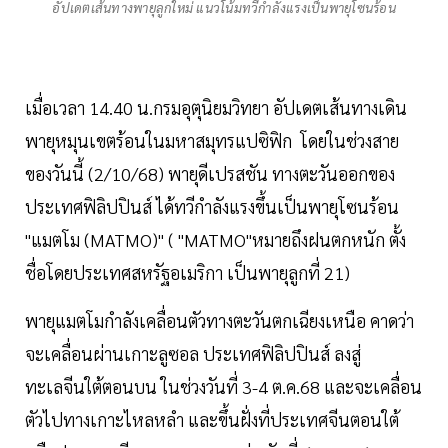
อัปเดตเส้นทางพายุลูกใหม่ แนวโน้มทวีกำลังแรงเป็นพายุโซนร้อน
เมื่อเวลา 14.40 น.กรมอุตุนิยมวิทยา อัปเดตเส้นทางเดิน
พายุหมุนเขตร้อนในมหาสมุทรแปซิฟิก โดยในช่วงสาย
ของวันนี้ (2/10/68) พายุดีเปรสชัน ทางตะวันออกของ
ประเทศฟิลิปปินส์ ได้ทวีกำลังแรงขึ้นเป็นพายุโซนร้อน
"แมตโม (MATMO)" ( "MATMO"หมายถึงฝนตกหนัก ตั้ง
ชื่อโดยประเทศสหรัฐอเมริกา เป็นพายุลูกที่ 21)
พายุแมตโมกำลังเคลื่อนตัวทางตะวันตกเฉียงเหนือ คาดว่า
จะเคลื่อนผ่านเกาะลูซอล ประเทศฟิลิปปินส์ ลงสู่
ทะเลจีนใต้ตอนบน ในช่วงวันที่ 3-4 ต.ค.68 และจะเคลื่อน
ตัวไปทางเกาะไหลหลำ และขึ้นฝั่งที่ประเทศจีนตอนใต้