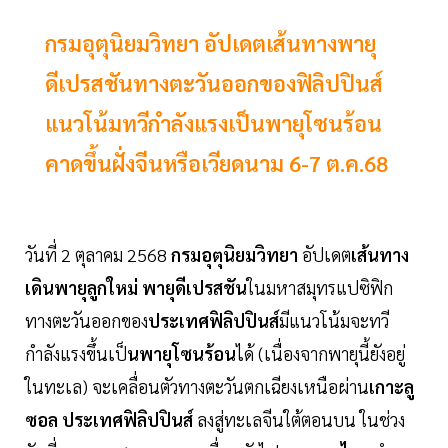
กรมอุตุนิยมวิทยา อัปเดตเส้นทางพายุ
ดีเปรสชันทางตะวันออกของฟิลิปปินส์
แนวโน้มทวีกำลังแรงเป็นพายุโซนร้อน
คาดขึ้นฝั่งจีนหรือเวียดนาม 6-7 ต.ค.68
วันที่ 2 ตุลาคม 2568
กรมอุตุนิยมวิทยา
อัปเดต
เส้นทาง
เดินพายุลูกใหม่
พายุดีเปรสชัน
ในมหาสมุทรแปซิฟิก
ทางตะวันออกของ
ประเทศฟิลิปปินส์
มีแนวโน้มจะทวี
กำลังแรงขึ้นเป็
นพายุโซนร้อน
ได้ (เนื่องจากพายุนี้ยังอยู่
ในทะเล) จะเคลื่อนตัวทางตะวันตกเฉียงเหนือผ่าน
เกาะลู
ซอล ประเทศฟิลิปปินส์
ลงสู่ทะเลจีนใต้ตอนบน ในช่วง