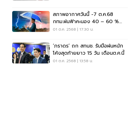
สภาพอากาศวันนี้ -7 ต.ค.68
กทม.ฝนฟ้าคะนอง 40 – 60 %
ตลอดช่วง
01 ต.ค. 2568 | 17:30 น.
‘ภราดร’ ถก สทนช. รับมือฝนหนัก
โค้งสุดท้ายยาว 15 วัน เดือนต.ค.นี้
01 ต.ค. 2568 | 13:58 น.