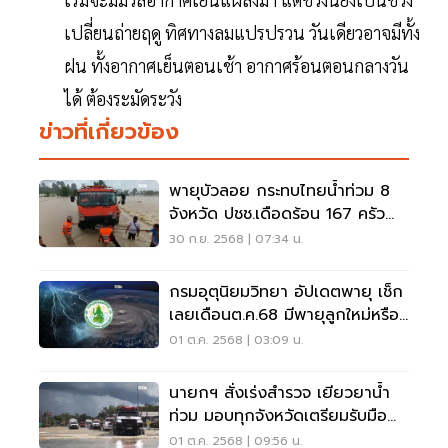
เปลี่ยนถ่ายฤดู ทิศทางลมแปรปรวน วันเดียวอาจมีทั้ง
ฝน ทั้งอากาศเย็นตอนเช้า อากาศร้อนตอนกลางวัน
ได้ ต้องระมัดระวัง
ข่าวที่เกี่ยวข้อง
พายุบัวลอย กระทบไทยน้ำท่วม 8
จังหวัด ปชช.เดือดร้อน 167 ครัว
เรือน
30 ก.ย. 2568 | 07:34 น.
กรมอุตุนิยมวิทยา อัปเดตพายุ เช็ก
เลยเดือนต.ค.68 มีพายุลูกใหม่หรือ
ไม่
01 ต.ค. 2568 | 03:09 น.
นายกฯ สั่งเร่งสำรวจ เยียวยาน้ำ
ท่วม มอบทุกจังหวัดเตรียมรับมือ
พายุ
01 ต.ค. 2568 | 09:56 น.