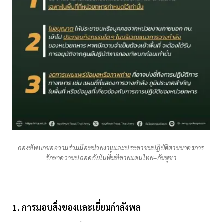
กองทัพบกขอความร่วมมือหน่วยงานและประชาชนปฏิบัติตามมาตรการ
รักษาความปลอดภัยในพื้นที่ชายแดนไทย–กัมพูชา
1. การมอบสิ่งของและเยี่ยมกำลังพล