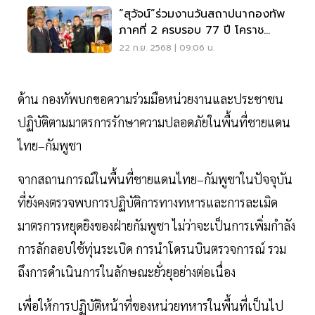
“สุวัจน์”ร่วมงานวันสถาปนากองทัพ
ภาคที่ 2 ครบรอบ 77 ปี โคราช
คึกคัก
22 ก.ย. 2568 | 09:06 น.
ด้าน กองทัพบกขอความร่วมมือหน่วยงานและประชาชน
ปฏิบัติตามมาตรการรักษาความปลอดภัยในพื้นที่ชายแดน
ไทย–กัมพูชา
จากสถานการณ์ในพื้นที่ชายแดนไทย–กัมพูชาในปัจจุบัน
ที่ยังคงตรวจพบการปฏิบัติการทางทหารและการละเมิด
มาตรการหยุดยิงของฝ่ายกัมพูชา ไม่ว่าจะเป็นการเพิ่มกำลัง
การลักลอบใช้ทุ่นระเบิด การนำโดรนบินตรวจการณ์ รวม
ถึงการดำเนินการในลักษณะยั่วยุอย่างต่อเนื่อง
เพื่อให้การปฏิบัติหน้าที่ของหน่วยทหารในพื้นที่เป็นไป