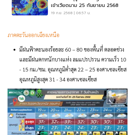
เข้าเวียดนาม 25 กันยายน 2568
19 ก.ย. 2568 | 06:57 น.
ภาคตะวันออกเฉียงเหนือ
มีฝนฟ้าคะนองร้อยละ 60 – 80 ของพื้นที่ ตลอดช่วง
และมีฝนตกหนักบางแห่ง ลมแปรปรวน ความเร็ว 10
- 15 กม./ชม. อุณหภูมิต่ำสุด 22 – 25 องศาเซลเซียส
อุณหภูมิสูงสุด 31 - 34 องศาเซลเซียส