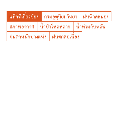
แท็กที่เกี่ยวข้อง
กรมอุตุนิยมวิทยา
ฝนฟ้าคะนอง
สภาพอากาศ
น้ำป่าไหลหลาก
น้ำท่วมฉับพลัน
ฝนตกหนักบางแห่ง
ฝนตกต่อเนื่อง