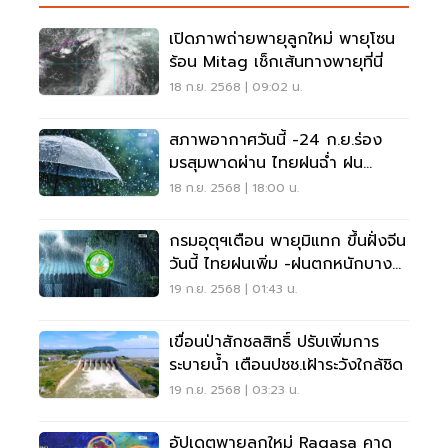
เปิดภาพถ่ายพายุลูกใหม่ พายุโซน
ร้อน Mitag เช็กเส้นทางพายุที่นี่
18 ก.ย. 2568 | 09:02 น.
สภาพอากาศวันนี้ -24 ก.ย.ร่อง
มรสุมพาดผ่าน ไทยฝนฉ่ำ ฝน
ตกหนักบางแห่ง
18 ก.ย. 2568 | 18:00 น.
กรมอุตุฯเตือน พายุมิแทก ขึ้นฝั่งจีน
วันนี้ ไทยฝนเพิ่ม -ฝนตกหนักบาง
แห่ง
19 ก.ย. 2568 | 01:43 น.
เขื่อนป่าสักชลสิทธิ์ ปรับเพิ่มการ
ระบายน้ำ เตือนปชช.เฝ้าระวังใกล้ชิด
19 ก.ย. 2568 | 03:23 น.
อัปเดตพายุลูกใหม่ Ragasa คาด