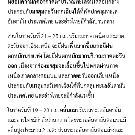
หย่อมความกดอากาศต่ำ
บริเวณทะเลจีนใต้ตอนกลาง
ประกอบกับ
มรสุมตะวันตกเฉียงใต้
ที่พัดปกคลุมทะเล
อันดามัน ประเทศไทย และอ่าวไทยมีกำลังปานกลาง
ส่วนในช่วงวันที่ 21 – 25 ก.ย. บริเวณภาคเหนือ และภาค
ตะวันออกเฉียงเหนือ จะมี
ฝนเพิ่มมากขึ้นและมีฝน
ตกหนักบางแห่ง
โดยมี
ฝนตกหนักมากบริเวณภาคตะวัน
ออก
เนื่องจาก
ร่องมรสุมจะเลื่อนขึ้นไปพาดผ่าน
ภาค
เหนือ ภาคกลางตอนบน และภาคตะวันออกเฉียงเหนือ
ประกอบกับมรสุมตะวันตกเฉียงใต้ที่ปกคลุมทะเลอันดามัน
ประเทศไทย และอ่าวไทยจะมีกำลังแรงขึ้น
ในช่วงวันที่ 19 – 23 ก.ย.
คลื่นลม
บริเวณทะเลอันดามัน
และอ่าวไทยมีกำลังปานกลาง โดยทะเลอันดามันตอนบนมี
คลื่นสูงประมาณ 2 เมตร ส่วนทะเลอันดามันตอนล่างและ