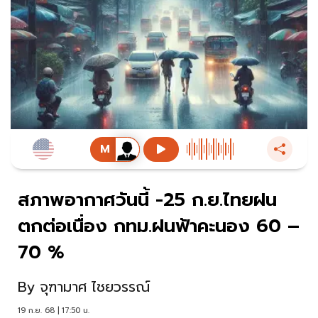
สภาพอากาศวันนี้ -25 ก.ย.ไทยฝน
ตกต่อเนื่อง กทม.ฝนฟ้าคะนอง 60 –
70 %
By
จุฑามาศ ไชยวรรณ์
19 ก.ย. 68 | 17:50 น.