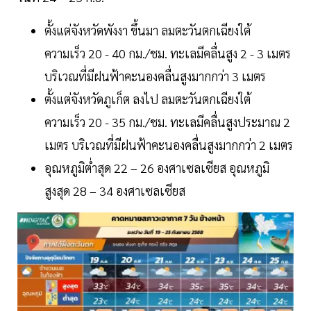
ตั้งแต่จังหวัดพังงา ขึ้นมา ลมตะวันตกเฉียงใต้
ความเร็ว 20 - 40 กม./ชม. ทะเลมีคลื่นสูง 2 - 3 เมตร
บริเวณที่มีฝนฟ้าคะนองคลื่นสูงมากกว่า 3 เมตร
ตั้งแต่จังหวัดภูเก็ต ลงไป ลมตะวันตกเฉียงใต้
ความเร็ว 20 - 35 กม./ชม. ทะเลมีคลื่นสูงประมาณ 2
เมตร บริเวณที่มีฝนฟ้าคะนองคลื่นสูงมากกว่า 2 เมตร
อุณหภูมิต่ำสุด 22 – 26 องศาเซลเซียส อุณหภูมิ
สูงสุด 28 – 34 องศาเซลเซียส