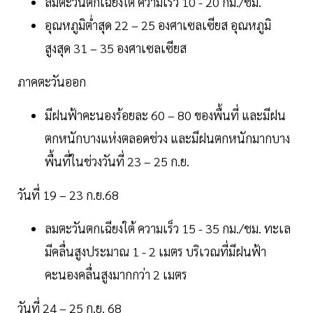
ลมตะวันตกเฉียงใต้ ความเร็ว 10 - 20 กม./ชม.
อุณหภูมิต่ำสุด 22 – 25 องศาเซลเซียส อุณหภูมิ
สูงสุด 31 – 35 องศาเซลเซียส
ภาคตะวันออก
มีฝนฟ้าคะนองร้อยละ 60 – 80 ของพื้นที่ และมีฝน
ตกหนักบางแห่งตลอดช่วง และมีฝนตกหนักมากบาง
พื้นที่ในช่วงวันที่ 23 – 25 ก.ย.
วันที่ 19 – 23 ก.ย.68
ลมตะวันตกเฉียงใต้ ความเร็ว 15 - 35 กม./ชม. ทะเล
มีคลื่นสูงประมาณ 1 - 2 เมตร บริเวณที่มีฝนฟ้า
คะนองคลื่นสูงมากกว่า 2 เมตร
วันที่ 24 – 25 ก.ย. 68