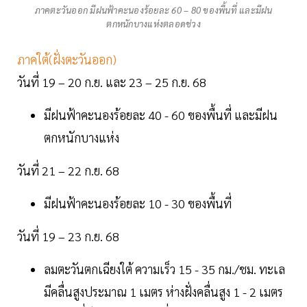
ภาคตะวันออก มีฝนฟ้าคะนองร้อยละ 60 – 80 ของพื้นที่ และมีฝน
ตกหนักบางแห่งตลอดช่วง
ภาคใต้(ฝั่งตะวันออก)
วันที่ 19 – 20 ก.ย. และ 23 – 25 ก.ย. 68
มีฝนฟ้าคะนองร้อยละ 40 - 60 ของพื้นที่ และมีฝน
ตกหนักบางแห่ง
วันที่ 21 – 22 ก.ย. 68
มีฝนฟ้าคะนองร้อยละ 10 - 30 ของพื้นที่
วันที่ 19 – 23 ก.ย. 68
ลมตะวันตกเฉียงใต้ ความเร็ว 15 - 35 กม./ชม. ทะเล
มีคลื่นสูงประมาณ 1 เมตร ห่างฝั่งคลื่นสูง 1 - 2 เมตร