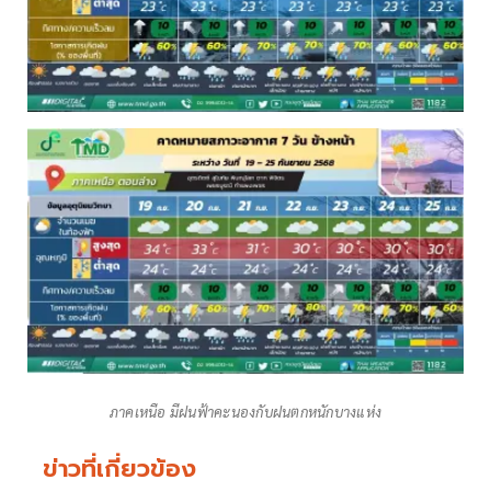
ภาคเหนือ มีฝนฟ้าคะนองกับฝนตกหนักบางแห่ง
ข่าวที่เกี่ยวข้อง