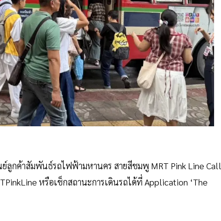
 ศูนย์ลูกค้าสัมพันธ์รถไฟฟ้ามหานคร สายสีชมพู MRT Pink Line Cal
PinkLine หรือเช็กสถานะการเดินรถได้ที่ Application ‘The