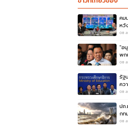
ข่าวที่เกี่ยวข้อง
คมน
หวั
ไทม
08 ส.
"อน
พกน
โดน
08 ส.
รัฐ
ควา
บูลลี
08 ส.
ปภ.
กทม
ส.ค
08 ส.