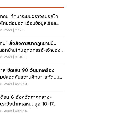
าคม ศึกษาระบบจราจรมอสโก
งไทยต่อยอด เชื่อมข้อมูลเรียล
์ แก้รถติด
ค. 2569 | 11:12 น.
ุทิน" สั่งสังคายนากฎหมายปืน
อกบ้านโทษอุกฉกรรจ์-เจ้าของ
หนัก
ค. 2569 | 10:40 น.
บาล ขีดเส้น 90 วันยกเครื่อง
มปลอดภัยสถานศึกษา สกัดปม
่
ค. 2569 | 09:39 น.
เตือน 6 จังหวัดภาคกลาง-
.ระวังน้ำทะเลหนุนสูง 10-17
.69
ค. 2569 | 08:47 น.