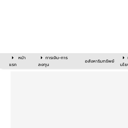
หน้า
การเงิน-การ
อสังหาริมทรัพย์
แรก
ลงทุน
นโย