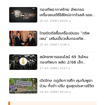
กองทัพอากาศไทย อัพเกรด
เครื่องยนต์ซีรีส์ใหม่จากโรลส์-รอยซ์
เครื่องบิน ซี-130 เอช
25 ส.ค. 2568 | 09:06 น.
ไทยปิดดีลซื้อเครื่องบินรบ “กริพ
เพน” เสริมเขี้ยวเล็บกองทัพ
ป้องกันประเทศ
25 ส.ค. 2568 | 12:48 น.
สมัครทหารออนไลน์ 69 วันไหน
กองทัพบก ผลัด 2/68 เช็ก
คุณสมบัติที่นี่
27 ส.ค. 2568 | 23:37 น.
เปิดโทษ กฎอัยการศึก คุมกัมพูชา
ป่วน ทั้งจำ-ปรับ สูงสุดประหารชีวิต
29 ส.ค. 2568 | 05:20 น.