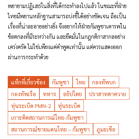
พยายามปฏิเสธในสิ่งที่ได้กระทำลงไปแล้ว ในขณะที่ฝ่าย
ไทยมีพยานหลักฐานสามารถบ่งชี้ได้อย่างชัดเจน ถือเป็น
เรื่องที่น่าละอายอย่างยิ่ง จึงอยากให้ฝ่ายกัมพูชาเคารพใน
ข้อตกลงที่มีระหว่างกัน และยึดมั่นในกฎกติกาสากลอย่าง
เคร่งครัด ไม่ใช่เพียงแค่คำพูดเท่านั้น แต่ควรแสดงออก
ผ่านการกระทำด้วย
แท็กที่เกี่ยวข้อง
กัมพูชา
ไทย
กองทัพบก
กองทัพเรือ
ทหาร
อธิปไตย
ปราสาทตาควาย
ทุ่นระเบิด PMN-2
ทุ่นระเบิด
เกาะติดสถานการณ์ไทย-กัมพูชา
สถานการณ์ชายแดนไทย – กัมพูชา
ภูมะเขือ