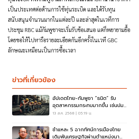
เป็นประเทศต่อต้านการใช้ทุ่นระเบิด และได้รับทุน
สนับสนุนจำนวนมากในแต่ละปี และล่าสุดในเวทีการ
ประชุม RBC แม้กัมพูชาจะเริ่มรับข้อเสนอ แต่ก็พยายามยื้อ
โดยขอให้ไปหารือรายละเอียดกันอีกครั้งในเวที GBC
ลักษณะเหมือนเป็นการซื้อเวลา
ข่าวที่เกี่ยวข้อง
อัปเดตไทย-กัมพูชา “ธนิต” รับ
อุตสาหกรรมกระทบมากขึ้น เซ่นปม
แรงงาน
13 ส.ค. 2568 | 05:19 น.
ชำแหละ 5 ฉากทัศน์การเมืองไทย
เดิมพันเศรษฐกิจผ่านตำแหน่งนา