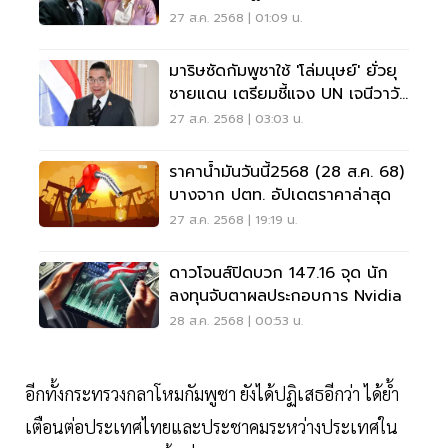
ยกฯ
27 ส.ค. 2568 | 01:09 น.
มาริษซัดกัมพูชาใช้ 'โล่มนุษย์' ยั่วยุ
ชายแดน เตรียมชี้แจง UN เจนีวาวัน
นี้
27 ส.ค. 2568 | 03:03 น.
ราคาน้ำมันวันนี้2568 (28 ส.ค. 68)
บางจาก ปตท. อัปเดตราคาล่าสุด
27 ส.ค. 2568 | 19:19 น.
ดาวโจนส์ปิดบวก 147.16 จุด นัก
ลงทุนจับตาผลประกอบการ Nvidia
28 ส.ค. 2568 | 00:53 น.
อีกทั้งกระทรวงกลาโหมกัมพูชา ยังได้ปฏิเสธอีกว่า ได้ย้ำ
เตือนต่อประเทศไทยและประชาคมระหว่างประเทศใน