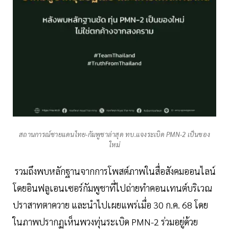
สถานการณ์ชายแดนไทย-กัมพูชาล่าสุด ทบ.แจงระเบิด PMN-2 เป็นของ
ใหม่
รวมถึงพบหลักฐานจากการโพสต์ภาพในสื่อสังคมออนไลน์
โดยอินฟลูเอนเซอร์กัมพูชาที่ไปถ่ายทำคอนเทนต์บริเวณ
ปราสาทตาควาย และนำไปเผยแพร่เมื่อ 30 ก.ค. 68 โดย
ในภาพปรากฏเห็นพวงทุ่นระเบิด PMN-2 ร่วมอยู่ด้วย