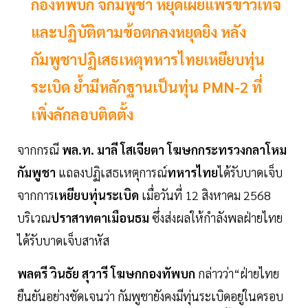
กองทัพบก จี้กัมพูชา หยุดเผยแพร่ข่าวเท็จ
และปฏิบัติตามข้อตกลงหยุดยิง หลัง
กัมพูชาปฏิเสธเหตุทหารไทยเหยียบทุ่น
ระเบิด ย้ำมีหลักฐานเป็นทุ่น PMN-2 ที่
เพิ่งลักลอบติดตั้ง
จากกรณี
พล.ท. มาลี โสเจียตา
โฆษกกระทรวงกลาโหม
กัมพูชา
แถลงปฏิเสธเหตุการณ์
ทหารไทย
ได้รับบาดเจ็บ
จากการ
เหยียบทุ่นระเบิด
เมื่อวันที่ 12 สิงหาคม 2568
บริเวณ
ปราสาทตาเมือนธม
ซึ่งส่งผลให้กำลังพลฝ่ายไทย
ได้รับบาดเจ็บสาหัส
พลตรี วินธัย สุวารี โฆษกกองทัพบก
กล่าวว่า“ฝ่ายไทย
ยืนยันอย่างชัดเจนว่า กัมพูชายังคงมีทุ่นระเบิดอยู่ในครอบ