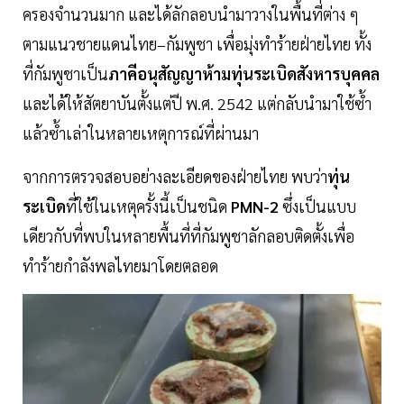
ครองจำนวนมาก และได้ลักลอบนำมาวางในพื้นที่ต่าง ๆ
ตามแนวชายแดนไทย–กัมพูชา เพื่อมุ่งทำร้ายฝ่ายไทย ทั้ง
ที่กัมพูชาเป็น
ภาคีอนุสัญญาห้ามทุ่นระเบิดสังหารบุคคล
และได้ให้สัตยาบันตั้งแต่ปี พ.ศ. 2542 แต่กลับนำมาใช้ซ้ำ
แล้วซ้ำเล่าในหลายเหตุการณ์ที่ผ่านมา
จากการตรวจสอบอย่างละเอียดของฝ่ายไทย พบว่า
ทุ่น
ระเบิด
ที่ใช้ในเหตุครั้งนี้เป็นชนิด
PMN-2
ซึ่งเป็นแบบ
เดียวกับที่พบในหลายพื้นที่ที่กัมพูชาลักลอบติดตั้งเพื่อ
ทำร้ายกำลังพลไทยมาโดยตลอด