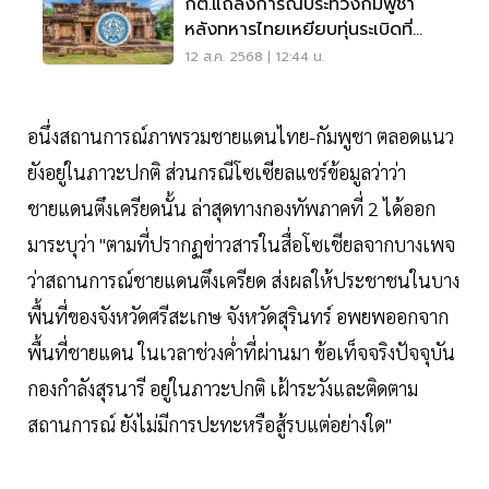
กต.แถลงการณ์ประท้วงกัมพูชา
หลังทหารไทยเหยียบทุ่นระเบิดที่
ปราสาทตาเมือนธม
12 ส.ค. 2568 | 12:44 น.
อนึ่งสถานการณ์ภาพรวมชายแดนไทย-กัมพูชา ตลอดแนว
ยังอยู่ในภาวะปกติ ส่วนกรณีโซเซียลแชร์ข้อมูลว่าว่า
ชายแดนตึงเครียดนั้น ล่าสุดทางกองทัพภาคที่ 2 ได้ออก
มาระบุว่า "ตามที่ปรากฏข่าวสารในสื่อโซเชียลจากบางเพจ
ว่าสถานการณ์ชายแดนตึงเครียด ส่งผลให้ประชาชนในบาง
พื้นที่ของจังหวัดศรีสะเกษ จังหวัดสุรินทร์ อพยพออกจาก
พื้นที่ชายแดน ในเวลาช่วงค่ำที่ผ่านมา ข้อเท็จจริงปัจจุบัน
กองกำลังสุรนารี อยู่ในภาวะปกติ เฝ้าระวังและติดตาม
สถานการณ์ ยังไม่มีการปะทะหรือสู้รบแต่อย่างใด"