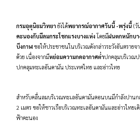
กรมอุตุนิยมวิทยา
ยังได้
พยากรณ์อากาศวันนี้ -พรุ่งนี้
(วั
คะนองกับมีลมกระโชกแรงบางแห่ง
โดยมี
ฝนตกหนักบางพ
บึงกาฬ
ขอให้ประชาชนในบริเวณดังกล่าวระวังอันตรายจ
ด้วย เนื่องจากมี
หย่อมความกดอากาศต่ำ
ปกคลุมบริเวณ
ปกคลุมทะเลอันดามัน ประเทศไทย และอ่าวไทย
สำหรับคลื่นลมบริเวณทะเลอันดามันตอนบนมีกำลังปานกล
2 เมตร ขอให้ชาวเรือบริเวณทะเลอันดามันและอ่าวไทยเดินเ
ฟ้าคะนอง