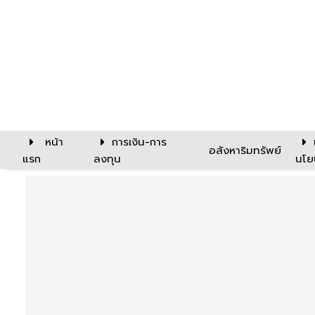
หน้า
การเงิน-การ
อสังหาริมทรัพย์
แรก
ลงทุน
นโย