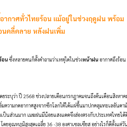
ี้อากาศทั่วไทยร้อน แม้อยู่ในช่วงฤดูฝน พร้อม
อนคลี่คลาย หลังฝนเพิ่ม
ร้อน
ซึ่งหลายคนก็ตั้งคำถามว่าเหตุใดในช่วง
หน้าฝน
อากาศถึงร้อน
ดยระบุว่า ปี 2568 ช่วงปลายเดือนกรกฎาคมจนถึงต้นเดือนสิงหาค
ิ่มความกดอากาศสูงจากซีกโลกใต้ได้แผ่ขึ้นมาปกคลุมทะเลอันดาม
งเป็นส่วนมาก เมฆฝนมีน้อยแสงแดดจึงส่องตรงกับประเทศไทยได้ด
โดยอุณหภูมิสูงสุดเฉลี่ย 36 -38 องศาเซลเซียส อย่างไรก็ดีตั้งแต่วัน