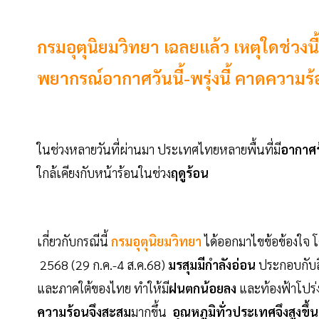
กรมอุตุนิยมวิทยา เฉลยแล้ว เหตุใดช่วงน
พยากรณ์อากาศวันนี้-พรุ่งนี้ คาดความร้
ในช่วงหลายวันที่ผ่านมา ประเทศไทยหลายพื้นที่มี
อากาศ
ใกล้เคียงกับหน้าร้อนในช่วง
ฤดูร้อน
เกี่ยวกับกรณีนี้
กรมอุตุนิยมวิทยา
ได้ออกมาไขข้อข้องใจ โ
2568 (29 ก.ค.-4 ส.ค.68)
มรสุมมีกำลังอ่อน
ประกอบกับล
และภาคใต้ของไทย ทำให้มี
ฝนตกน้อยลง
และท้องฟ้าโปร่
ความร้อนจึงสะสม
มากขึ้น
อุณหภูมิทั่วประเทศจึงสูงขึ้น