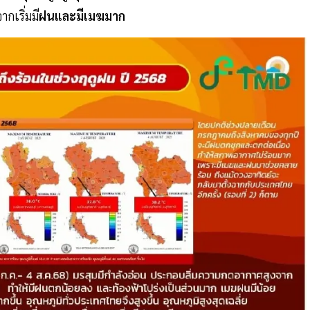
ากเริ่มมี
ฝนและมีเมฆมาก