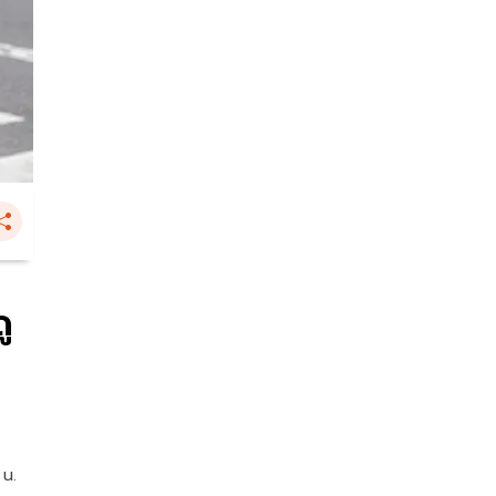
ู
 น.