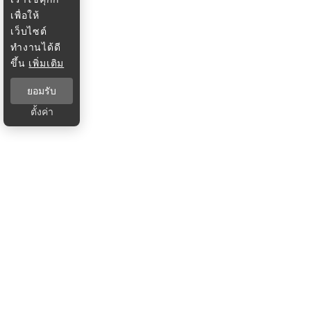
เพื่อให้
เว็บไซต์
ทำงานได้ดี
ขึ้น
เพิ่มเติม
ยอมรับ
ตั้งค่า