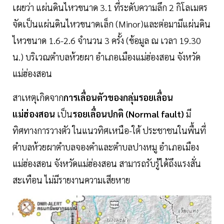
เผยว่า แผ่นดินไหวขนาด 3.1 ที่ระดับความลึก 2 กิโลเมตร
จัดเป็นแผ่นดินไหวขนาดเล็ก (Minor)และต่อมามีแผ่นดิน
ไหวขนาด 1.6-2.6 จำนวน 3 ครั้ง (ข้อมูล ณ เวลา 19.30
น.) บริเวณตำบลห้วยผา อำเภอเมืองแม่ฮ่องสอน จังหวัด
แม่ฮ่องสอน
สาเหตุเกิดจาก
การเลื่อนตัวของกลุ่มรอยเลื่อน
แม่ฮ่องสอน
เป็น
รอยเลื่อนปกติ (Normal fault)
มี
ทิศทางการวางตัว ในแนวทิศเหนือ-ใต้ ประชาชนในพื้นที่
ตำบลห้วยผาตำบลจองคำและตำบลปางหมู อำเภอเมือง
แม่ฮ่องสอน จังหวัดแม่ฮ่องสอน สามารถรับรู้ได้ถึงแรงสั่น
สะเทือน ไม่มีรายงานความเสียหาย