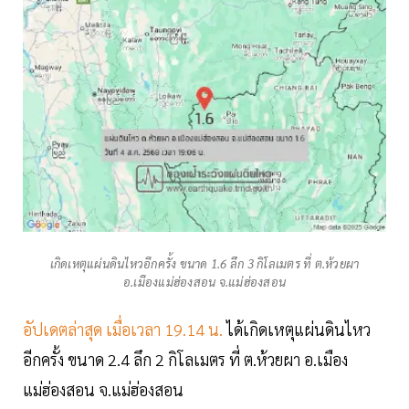
เกิดเหตุแผ่นดินไหวอีกครั้ง ขนาด 1.6 ลึก 3 กิโลเมตร ที่ ต.ห้วยผา
อ.เมืองแม่ฮ่องสอน จ.แม่ฮ่องสอน
อัปเดตล่าสุด เมื่อเวลา 19.14 น.
ได้เกิดเหตุแผ่นดินไหว
อีกครั้ง ขนาด 2.4 ลึก 2 กิโลเมตร ที่ ต.ห้วยผา อ.เมือง
แม่ฮ่องสอน จ.แม่ฮ่องสอน