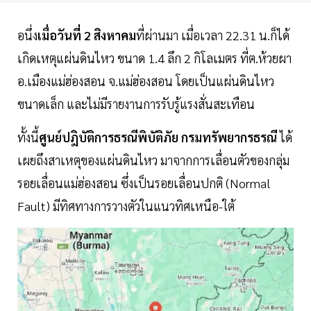
อนึ่ง
เมื่อวันที่ 2 สิงหาคม
ที่ผ่านมา เมื่อเวลา 22.31 น.ก็ได้
เกิดเหตุแผ่นดินไหว ขนาด 1.4 ลึก 2 กิโลเมตร ที่ต.ห้วยผา
อ.เมืองแม่ฮ่องสอน จ.แม่ฮ่องสอน โดยเป็นแผ่นดินไหว
ขนาดเล็ก และไม่มีรายงานการรับรู้แรงสั่นสะเทือน
ทั้งนี้
ศูนย์ปฎิบัติการธรณีพิบัติภัย กรมทรัพยากรธรณี
ได้
เผยถึงสาเหตุของแผ่นดินไหว มาจากการเลื่อนตัวของกลุ่ม
รอยเลื่อนแม่ฮ่องสอน ซึ่งเป็นรอยเลื่อนปกติ (Normal
Fault) มีทิศทางการวางตัวในแนวทิศเหนือ-ใต้