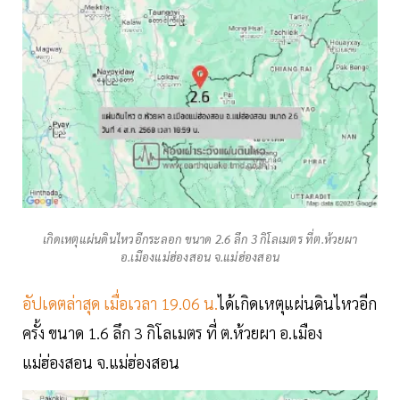
เกิดเหตุแผ่นดินไหวอีกระลอก ขนาด 2.6 ลึก 3 กิโลเมตร ที่ต.ห้วยผา
อ.เมืองแม่ฮ่องสอน จ.แม่ฮ่องสอน
อัปเดตล่าสุด เมื่อเวลา 19.06 น.
ได้เกิดเหตุแผ่นดินไหวอีก
ครั้ง ขนาด 1.6 ลึก 3 กิโลเมตร ที่ ต.ห้วยผา อ.เมือง
แม่ฮ่องสอน จ.แม่ฮ่องสอน