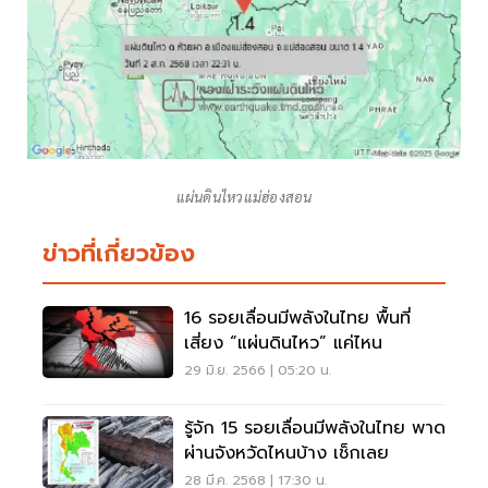
แผ่นดินไหวแม่ฮ่องสอน
ข่าวที่เกี่ยวข้อง
16 รอยเลื่อนมีพลังในไทย พื้นที่
เสี่ยง “แผ่นดินไหว” แค่ไหน
29 มิ.ย. 2566 | 05:20 น.
รู้จัก 15 รอยเลื่อนมีพลังในไทย พาด
ผ่านจังหวัดไหนบ้าง เช็กเลย
28 มี.ค. 2568 | 17:30 น.