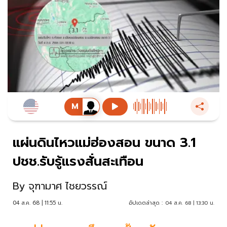
แผ่นดินไหวแม่ฮ่องสอน ขนาด 3.1
ปชช.รับรู้แรงสั่นสะเทือน
By
จุฑามาศ ไชยวรรณ์
04 ส.ค. 68 | 11:55 น.
อัปเดตล่าสุด :
04 ส.ค. 68 | 13:30 น.