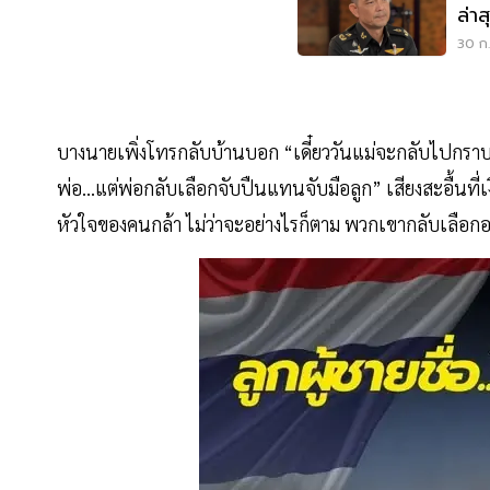
ล่าส
30 ก.
บางนายเพิ่งโทรกลับบ้านบอก “เดี๋ยววันแม่จะกลับไปกราบแม่
พ่อ…แต่พ่อกลับเลือกจับปืนแทนจับมือลูก” เสียงสะอื้นที
หัวใจของคนกล้า ไม่ว่าจะอย่างไรก็ตาม พวกเขากลับเลือกอ