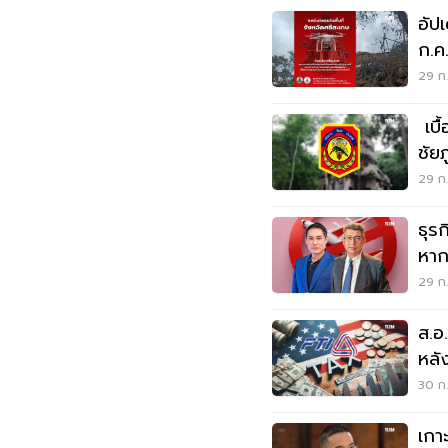
อัป
ก.ค
โดรน
29 ก.
เบื
ชัย
จาก
29 ก.
ธุร
หาก
เที่
29 ก.
ส.อ
หลั
ทรัม
30 ก.
เกา