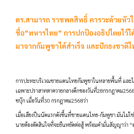
ดร.สามารถ ราชพลสิทธิ์ คารวะด้วยหัวใจ
ชื่อ“ทหารไทย” การปกป้องอธิปไตยไว้
มาจากกัมพูชาได้สำเร็จ และปักธงชาติ
การปะทะบริเวณชายแดนไทยกัมพูชาในหลายพื้นที่ และไ
เฉพาะปราสาทตาควายกลางดึกของวันที่28กรกฎาคม256
ซบุ๊ก เมื่อวันที่30 กรกฎาคม2568ว่า
เมื่อเสียงปืนนัดแรกดังขึ้นที่ชายแดนไทย-กัมพูชา มันไ
นายต้องตัดสินใจที่จะยืนหยัดต่อสู้ พร้อมคำมั่นสัญญาว่า