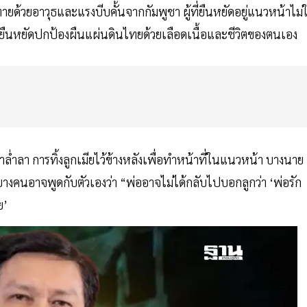
ด้วยอาวุธและแรงบีบคั้นจากกัมพูชา ผู้ที่ยืนหยัดอยู่แนวหน้าไม่ใ
่ยืนหยัดปกป้องผืนแผ่นดินไทยด้วยเลือดเนื้อและชีวิตของตนเอง
่ำลา การทิ้งลูกเมียไว้ข้างหลังเพื่อทำหน้าที่ในแนวหน้า บางนาย
ก บางคนอาจพูดกับตัวเองว่า “พ่ออาจไม่ได้กลับไปบอกลูกว่า ‘พ่อรัก
ย’