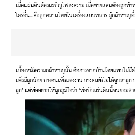
เมื่อแผ่นดินต้องเผชิญไฟสงคราม เมื่อชายแดนต้องถูกท้าทาย
ใครอื่น...คือลูกหลานไทยในเครื่องแบบทหาร ผู้กล้าหาญที
เบื้องหลังความกล้าหาญนั้น คือการจากบ้านโดยแทบไม่มีคำล
เพิ่งมีลูกน้อย บางคนเพิ่งแต่งงาน บางคนยังไม่ได้จูบลาลู
ลูก’ แต่พ่ออยากให้ลูกภูมิใจว่า ‘พ่อรักแผ่นดินนี้จนยอมตา