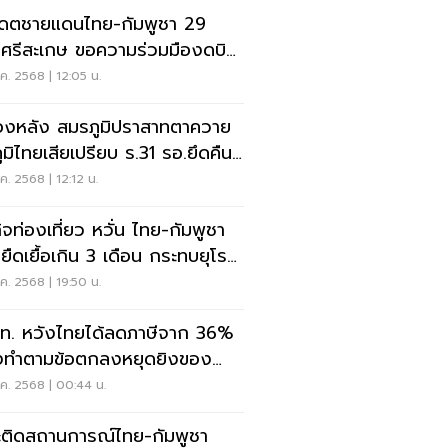
เดตชายแดนไทย-กัมพูชา 29
.ศรีสะเกษ ขอความร่วมมืองดบิน
ทุกพื้นที่
ค. 2568 | 12:05 น.
้องหลัง สมรภูมิปราสาทตาควาย
ภูมิไทยเสียเปรียบ ร.31 รอ.ยึดคืน
กัมพูชาได้สำเร็จ
ค. 2568 | 12:12 น.
กิจท่องเที่ยว หวั่น ไทย-กัมพูชา
ยืดเยื้อเกิน 3 เดือน กระทบยุโรป
ยวไทย
ค. 2568 | 19:50 น.
.ท. หวังไทยได้ลดภาษีจาก 36%
งทำตามข้อตกลงหยุดยิงของ
ป์
ค. 2568 | 00:44 น.
ะติดสถานการณ์ไทย-กัมพูชา