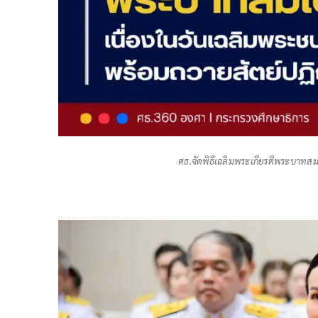
ศธ.จัดพิธีเฉลิมพระเกียรติพระบาทสม