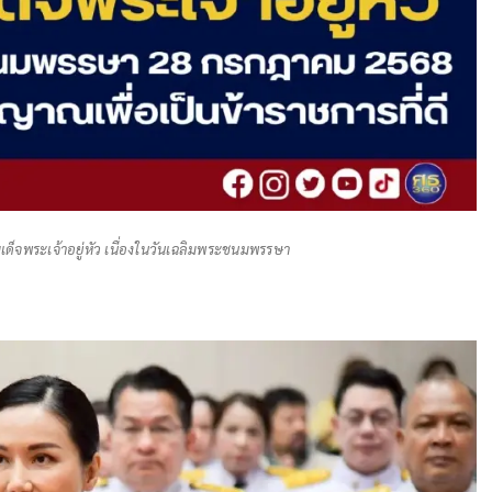
เด็จพระเจ้าอยู่หัว เนื่องในวันเฉลิมพระชนมพรรษา