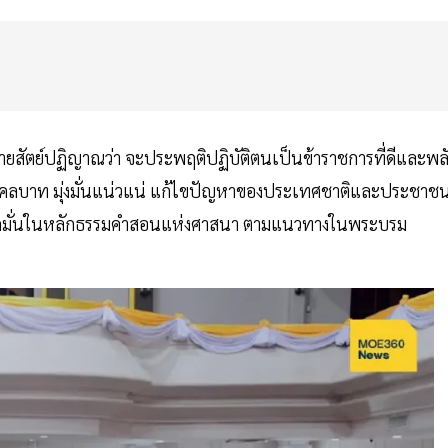
ยสัตย์ปฏิญาณว่า จะประพฤติปฏิบัติตนเป็นข้าราชการที่ดีและพล
ระยุคลบาท มุ่งมั่นแน่วแน่ แก้ไขปัญหาของประเทศชาติและประชาช
ยยึดมั่นในหลักธรรมคำสอนแห่งศาสนา ตามแนวทางในพระบรม