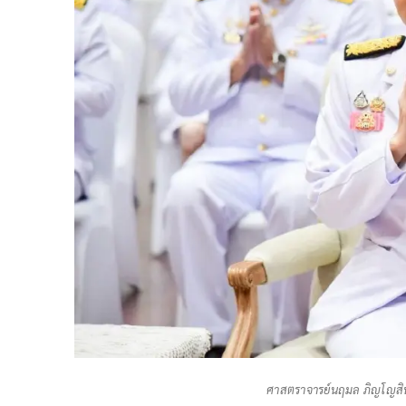
ศาสตราจารย์นฤมล ภิญโญสินว