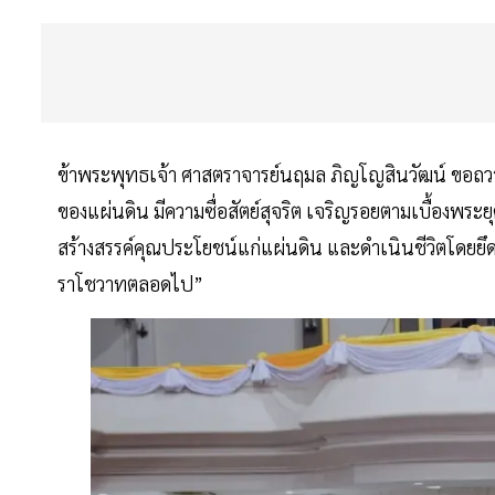
ข้าพระพุทธเจ้า ศาสตราจารย์นฤมล ภิญโญสินวัฒน์ ขอถวา
ของแผ่นดิน มีความซื่อสัตย์สุจริต เจริญรอยตามเบื้องพ
สร้างสรรค์คุณประโยชน์แก่แผ่นดิน และดำเนินชีวิตโด
ราโชวาทตลอดไป”