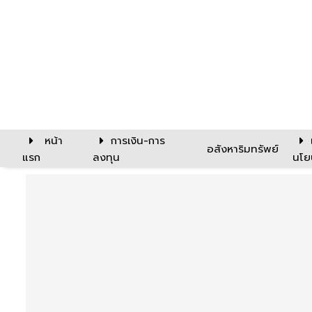
หน้า
การเงิน-การ
อสังหาริมทรัพย์
แรก
ลงทุน
นโย