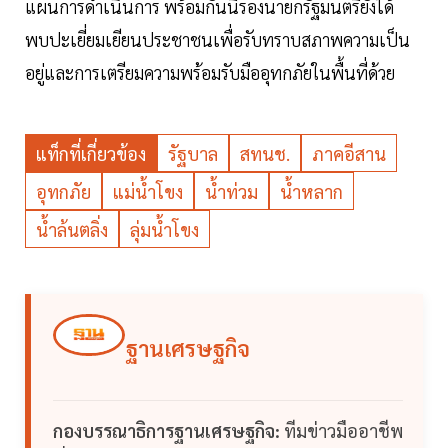
แผนการดำเนินการ พร้อมกันนี้รองนายกรัฐมนตรียังได้
พบปะเยี่ยมเยียนประชาชนเพื่อรับทราบสภาพความเป็น
อยู่และการเตรียมความพร้อมรับมืออุทกภัยในพื้นที่ด้วย
แท็กที่เกี่ยวข้อง
รัฐบาล
สทนช.
ภาคอีสาน
อุทกภัย
แม่น้ำโขง
น้ำท่วม
น้ำหลาก
น้ำล้นตลิ่ง
ลุ่มน้ำโขง
ฐานเศรษฐกิจ
กองบรรณาธิการฐานเศรษฐกิจ:
ทีมข่าวมืออาชีพ