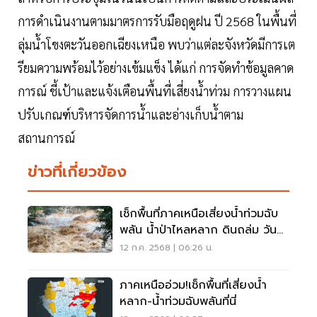
การดำเนินงานตามมาตรการรับมือฤดูฝน ปี 2568 ในพื้นที่
ลุ่มน้ำโขงตะวันออกเฉียงเหนือ พบว่าแต่ละจังหวัดมีการเต
รียมความพร้อมไว้อย่างเข้มแข็ง ได้แก่ การจัดทำข้อมูลคาด
การณ์ ชี้เป้าและแจ้งเตือนพื้นที่เสี่ยงน้ำท่วม การวางแผน
ปรับเกณฑ์บริหารจัดการน้ำและอ่างเก็บน้ำตาม
สถานการณ์
ข่าวที่เกี่ยวข้อง
เช็กพื้นที่ภาคเหนือเสี่ยงน้ำท่วมฉับ
พลัน น้ำป่าไหลหลาก ดินถล่ม วันที่
12 ก.ค.68
12 ก.ค. 2568 | 06:26 น.
ภาคเหนืออ่วม!เช็กพื้นที่เสี่ยงน้ำ
หลาก-น้ำท่วมฉับพลันที่นี่