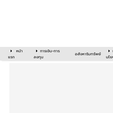
หน้า
การเงิน-การ
อสังหาริมทรัพย์
แรก
ลงทุน
นโย