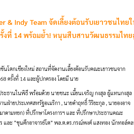
 & Indy Team จัดเลี้ยงต้อนรับเยาวชนไทยใ
ครั้งที่ 14 พร้อมย้ำ! หนุนสืบสานวัฒนธรรมไทยสู
ุ้มขันโตกเชียงใหม่ สถานที่จัดงานเลี้ยงต้อนรับคณะเยาวชนจาก
 ครั้งที่ 14 และผู้ปกครอง โดยมี นาย
ะประธานในพิธี พร้อมด้วย นายชนะ เมี้ยนเจริญ กงสุล ผู้แทนกงสุล
านฝ่ายประเทศสหรัฐอเมริกา , นายดำฤทธิ์ วิริยะกุล , นายองอาจ
 (มาดามหยก) ที่ปรึกษาโครงการฯ และ ที่ปรึกษาประธานคณะ
 และ ”ขุนศึกอาจารย์โต” พล.ต.ดร.กรณ์พงศ์ แสงทอง นักทอล์คล