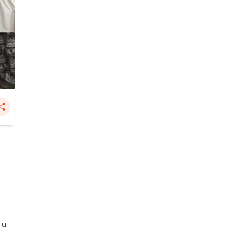
่
 น.