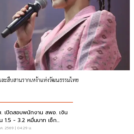
รู้และสืบสานรากเหง้าแห่งวัฒนธรรมไทย
. เปิดสอบพนักงาน สพอ. เงิน
อน 1.5 - 3.2 หมื่นบาท เช็ก
อนไข-วิธีสมัครที่นี่
ค. 2569 | 04:29 น.