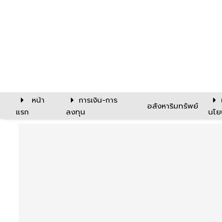
หน้า
การเงิน-การ
อสังหาริมทรัพย์
แรก
ลงทุน
นโย