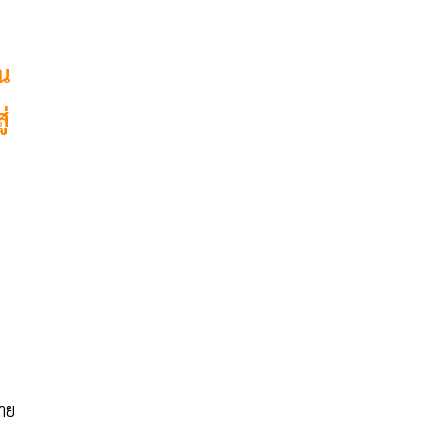
น
่
าย