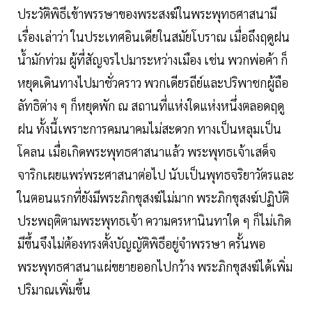
ประวัติพิธีเข้าพรรษาของพระสงฆ์ในพระพุทธศาสนามี
เรื่องเล่าว่า ในประเทศอินเดียในสมัยโบราณ เมื่อถึงฤดูฝน
น้ำมักท่วม ผู้ที่สัญจรไปมาระหว่างเมือง เช่น พวกพ่อค้า ก็
หยุดเดินทางไปมาชั่วคราว พวกเดียรถีย์และปริพาชกผู้ถือ
ลัทธิต่าง ๆ ก็หยุดพัก ณ สถานที่แห่งใดแห่งหนึ่งตลอดฤดู
ฝน ทั้งนี้เพราะการคมนาคมไม่สะดวก ทางเป็นหลุมเป็น
โคลน เมื่อเกิดพระพุทธศาสนาแล้ว พระพุทธเจ้าเสด็จ
จาริกเผยแพร่พระศาสนาต่อไป นับเป็นพุทธจริยาวัตรและ
ในตอนแรกที่ยังมีพระภิกขุสงฆ์ไม่มาก พระภิกขุสงฆ์ปฏิบัติ
ประพฤติตามพระพุทธเจ้า ความครหานินทาใด ๆ ก็ไม่เกิด
มีขึ้นจึงไม่ต้องทรงตั้งบัญญัติพิธีอยู่จำพรรษา ครั้นพอ
พระพุทธศาสนาแผ่ขยายออกไปกว้าง พระภิกขุสงฆ์ได้เพิ่ม
ปริมาณเพิ่มขึ้น