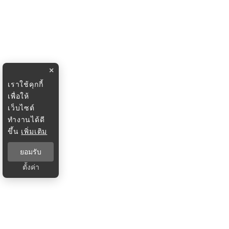
×
เราใช้คุกกี้
เพื่อให้
เว็บไซต์
ทำงานได้ดี
ขึ้น
เพิ่มเติม
ยอมรับ
ตั้งค่า