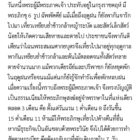
วันหนึ่งพระผู้มีพระภาคเจ้า ประทับอยู่ในกรุงราชคฤห์ มี
พระภิกขุ 6 รูป ฉัพพัคคีย์ แม้เมื่อถึงฤดูฝน ก็ยังพากันจาริก
ไปมา เที่ยวเหยียบย่ำข้าวกล้าหญ้าระบัด และสัตว์เล็กสัตว์
น้อยให้เกิดความเสียหายและตายไป ประชาชนจึงพากันติ
เตียนว่าไฉนพระสมณศากยบุตรจึงเที่ยวไปมาอยู่ทุกฤดูกาล
พากันเหยียบย่ำข้าวกล้าและต้นไม้ตลอดจนทั้งสัตว์หลาย
ตายจำนวนมาก แม้พวกเดียรถีย์และปริพาชก ก็ยังหยุดพัก
ในฤดูฝนหรือจนแม้แต่นกก็ยังรู้จักทำรังเพื่อพักหลบฝน
เมื่อความเรื่องนี้ทราบถึงพระผู้มีพระภาคเจ้า จึงทรงบัญญัติ
เป็นธรรมเนียมให้พระภิกษุสงฆ์อยู่จำพรรษาในที่แห่งเดียว
ตลอด 3 เดือน คือ ตั้งแต่วันแรม 1 ค่ำเดือน 8 ถึงวันขึ้น
15 ค่ำเดือน 11 ห้ามมิให้พระภิกษุเที่ยวไปค้างคืนที่อื่น
หากมีธุระกิจเป็นอันชอบด้วยพระวินัย จึงไปได้ด้วยการทำ
สัตตาหกรณียะ คือต้องกลับมาที่พักเดิมภายใน 7 วัน