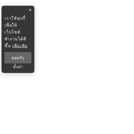
×
เราใช้คุกกี้
เพื่อให้
เว็บไซต์
ทำงานได้ดี
ขึ้น
เพิ่มเติม
ยอมรับ
ตั้งค่า