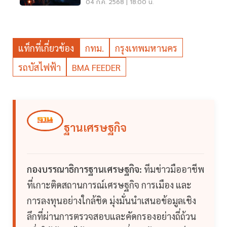
04 ก.ค. 2568 | 18:00 น.
แท็กที่เกี่ยวข้อง
กทม.
กรุงเทพมหานคร
รถบัสไฟฟ้า
BMA FEEDER
ฐานเศรษฐกิจ
กองบรรณาธิการฐานเศรษฐกิจ:
ทีมข่าวมืออาชีพ
ที่เกาะติดสถานการณ์เศรษฐกิจ การเมือง และ
การลงทุนอย่างใกล้ชิด มุ่งมั่นนำเสนอข้อมูลเชิง
ลึกที่ผ่านการตรวจสอบและคัดกรองอย่างถี่ถ้วน