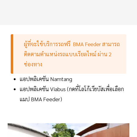
ผู้ที่จะใช้บริการรถฟรี BMA Feeder สามารถ
ติดตามตำแหน่งรถแบบเรียลไทม์ ผ่าน 2
ช่องทาง
แอปพลิเคชัน Namtang
แอปพลิเคชัน Viabus (กดที่โลโก้เวียบัสเพื่อเลือก
แมป BMA Feeder)