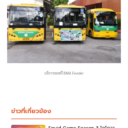
บริการรถฟรี BMA Feeder
ข่าวที่เกี่ยวข้อง
Squid Game Season 3 โกโกวา