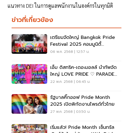
แนวทาง DEI ในการดูแลพนักงานในองค์กรในทุกมิติ
ข่าวที่เกี่ยวข้อง
เตรียมจัดใหญ่ Bangkok Pride
Festival 2025 คอมมูนิตี้
LGBTQIAN+ บูมเศรษฐกิจไทย
06 พ.ค. 2568 | 12:57 น.
เอ็ม ดิสทริค-เดอะมอลล์ นำทัพจัด
ใหญ่ LOVE PRIDE ♡ PARADE
2025
22 พ.ค. 2568 | 06:45 น.
รัฐบาลคิ๊กออฟ Pride Month
2025 เปิดพิกัดงานไพรด์ทั่วไทย
27 พ.ค. 2568 | 03:50 น.
เริ่มแล้ว! Pride Month เซ็นทรัล