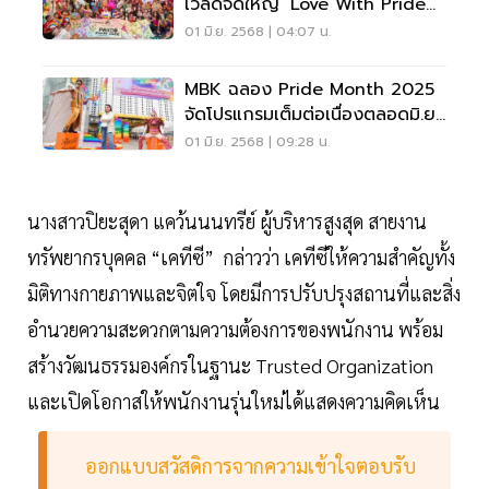
เวิลด์จัดใหญ่ ‘Love With Pride
2025’
01 มิ.ย. 2568 | 04:07 น.
MBK ฉลอง Pride Month 2025
จัดโปรแกรมเต็มต่อเนื่องตลอดมิ.ย.
68
01 มิ.ย. 2568 | 09:28 น.
นางสาวปิยะสุดา แคว้นนนทรีย์ ผู้บริหารสูงสุด สายงาน
ทรัพยากรบุคคล “เคทีซี” กล่าวว่า เคทีซีให้ความสำคัญทั้ง
มิติทางกายภาพและจิตใจ โดยมีการปรับปรุงสถานที่และสิ่ง
อำนวยความสะดวกตามความต้องการของพนักงาน พร้อม
สร้างวัฒนธรรมองค์กรในฐานะ Trusted Organization
และเปิดโอกาสให้พนักงานรุ่นใหม่ได้แสดงความคิดเห็น
ออกแบบสวัสดิการจากความเข้าใจตอบรับ