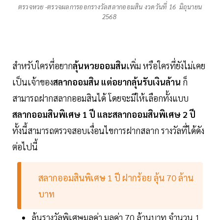
ตรวจหวย -ตรวจผลการออกรางวัลสลากออมสิน งวดวันที่ 16 มิถุนายน
2568
สำหรับใครที่อยาก
ลุ้นหวยออมสิน
เพิ่ม หรือใครที่ยังไม่เคย
เป็นเจ้าของ
สลากออมสิน แต่อยากลุ้นรับเงินล้าน
ก็
สามารถฝากสลากออมสินได้ โดยจะมีให้เลือกทั้งแบบ
สลากออมสินพิเศษ 1 ปี และสลากออมสินพิเศษ 2 ปี
ทั้งนี้สามารถตรวจสอบเงื่อนไขการฝากสลาก รางวัลที่ได้ดัง
ต่อไปนี้
สลากออมสินพิเศษ 1 ปี ฝากร้อย ลุ้น 70 ล้าน
บาท
ลุ้นรางวัลพิเศษมูลค่า มูลค่า 70 ล้านบาท จำนวน 1