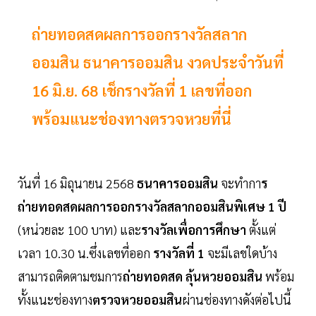
ถ่ายทอดสดผลการออกรางวัลสลาก
ออมสิน ธนาคารออมสิน งวดประจำวันที่
16 มิ.ย. 68 เช็กรางวัลที่ 1 เลขที่ออก
พร้อมแนะช่องทางตรวจหวยที่นี่
วันที่ 16 มิถุนายน 2568
ธนาคารออมสิน
จะทำกา
ร
ถ่ายทอดสดผลการออกรางวัลสลากออมสินพิเศษ 1 ปี
(หน่วยละ 100 บาท) และ
รางวัลเพื่อการศึกษา
ตั้งแต่
เวลา 10.30 น.ซึ่งเลขที่ออก
รางวัลที่ 1
จะมีเลขใดบ้าง
สามารถติดตามชมการ
ถ่ายทอดสด ลุ้นหวยออมสิน
พร้อม
ทั้งแนะช่องทาง
ตรวจหวยออมสิน
ผ่านช่องทางดังต่อไปนี้