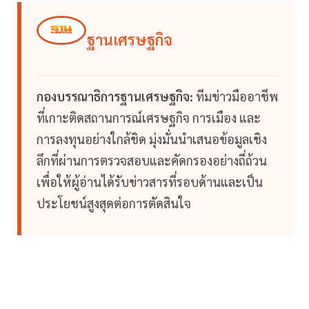
ฐานเศรษฐกิจ
กองบรรณาธิการฐานเศรษฐกิจ:
ทีมข่าวมืออาชีพ
ที่เกาะติดสถานการณ์เศรษฐกิจ การเมือง และ
การลงทุนอย่างใกล้ชิด มุ่งมั่นนำเสนอข้อมูลเชิง
ลึกที่ผ่านการตรวจสอบและคัดกรองอย่างถี่ถ้วน
เพื่อให้ผู้อ่านได้รับข่าวสารที่รอบด้านและเป็น
ประโยชน์สูงสุดต่อการตัดสินใจ