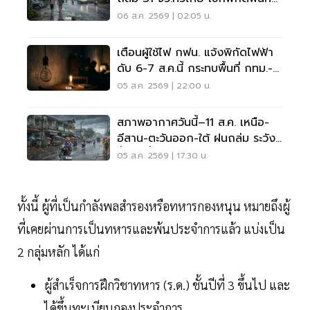
เสี่ยงด่วน
06 ส.ค. 2569 | 02:05 น.
เตือนผู้ใช้ไฟ กฟน. แจ้งพิกัดไฟฟ้า
ดับ 6-7 ส.ค.นี้ กระทบพื้นที่ กทม.-
นนทบุรี-สมุทรปราการ
05 ส.ค. 2569 | 22:00 น.
สภาพอากาศวันนี้–11 ส.ค. เหนือ-
อีสาน-ตะวันออก-ใต้ ฝนถล่ม ระวัง
น้ำป่า น้ำท่วมขัง
05 ส.ค. 2569 | 17:30 น.
ทั้งนี้ ผู้ที่เป็นกำลังพลสำรองหรือทหารกองหนุน หมายถึงผู้
ที่เคยผ่านการเป็นทหารและพ้นประจำการแล้ว แบ่งเป็น
2 กลุ่มหลัก ได้แก่
ผู้สำเร็จการฝึกวิชาทหาร (ร.ด.) ชั้นปีที่ 3 ขึ้นไป และ
ได้ขึ้นทะเบียนกองประจำการ