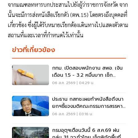
จากมณฑลทหารบกประสานไปยังผู้ว่าราชการจังหวัด จาก
นั้นจะมีการส่งหนังสือเรียกตัว (ตพ.15) โดยตรงถึงบุคคลที่
เกี่ยวข้อง ซึ่งผู้ได้รับหมายเรียกต้องเดินทางไปแสดงตัวตาม
สถานที่และเวลาที่กำหนดไว้เท่านั้น
ข่าวที่เกี่ยวข้อง
กทม. เปิดสอบพนักงาน สพอ. เงิน
เดือน 1.5 - 3.2 หมื่นบาท เช็ก
เงื่อนไข-วิธีสมัครที่นี่
06 ส.ค. 2569 | 04:29 น.
ประธาน กสทช.เผยทำหนังสือถึงนา
ยกฯชี้แจงมติคณะกรรมการสรรหา
กรรมการ กสทช.
06 ส.ค. 2569 | 03:16 น.
กรมอุตุฯเตือนวันนี้ 6 ส.ค.69 ฝน
ถล่ม 31 จว.ทั่วไทย เช็กพิกัดพื้นที่