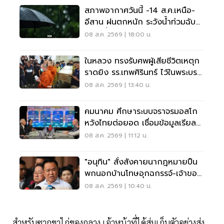
สภาพอากาศวันนี้ -14 ส.ค.เหนือ-
อีสาน ฝนตกหนัก ระวังน้ำท่วมฉับ
พลัน น้ำป่าไหลหลาก
08 ส.ค. 2569 | 18:00 น.
ในหลวง ทรงรับศพผู้เสียชีวิตเหตุก
ราดยิง รร.เทพศิรินทร์ ไว้ในพระบรม
ราชานุเคราะห์
08 ส.ค. 2569 | 13:40 น.
คมนาคม ศึกษาระบบจราจรมอสโก
หวังไทยต่อยอด เชื่อมข้อมูลเรียล
ไทม์ แก้รถติด
08 ส.ค. 2569 | 11:12 น.
"อนุทิน" สั่งสังคายนากฎหมายปืน
พกนอกบ้านโทษอุกฉกรรจ์-เจ้าของ
โดนหนัก
08 ส.ค. 2569 | 10:40 น.
สำหรับซากขาไก่ของกลาง เจ้าหน้าที่ได้สุ่มเก็บตัวอย่างส่ง