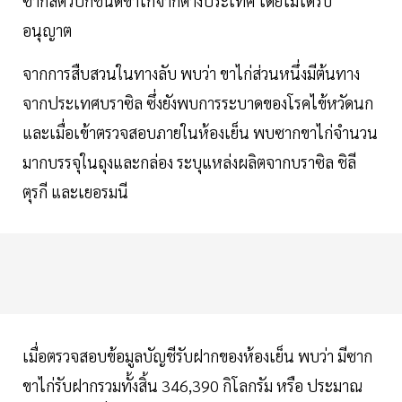
ซากสัตว์ปีกชนิดขาไก่จากต่างประเทศ โดยไม่ได้รับ
อนุญาต
จากการสืบสวนในทางลับ พบว่า ขาไก่ส่วนหนึ่​งมีต้นทาง
จาก​ประเทศ​บราซิล​ ซึ่ง​ยังพบการระบาดของโรคไข้หวัดนก
และเมื่อเข้าตรวจสอบภายในห้องเย็น พบซากขาไก่จำนวน
มากบรรจุในถุงและกล่อง ระบุแหล่งผลิตจากบราซิล ชิลี
ตุรกี และเยอรมนี
เมื่อตรวจสอบข้อมูลบัญชีรับฝากของห้องเย็น พบว่า มีซาก
ขาไก่รับฝากรวมทั้งสิ้น 346,390 กิโลกรัม หรือ ประมาณ