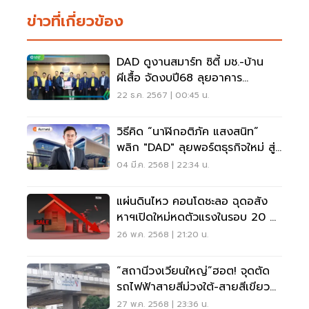
ข่าวที่เกี่ยวข้อง
DAD ดูงานสมาร์ท ซิตี้ มช.-บ้าน
ผีเสื้อ จัดงบปี68 ลุยอาคาร
พลังงานสะอาด
22 ธ.ค. 2567 | 00:45 น.
วิธีคิด “นาฬิกอติภัค แสงสนิท”
พลิก "DAD" ลุยพอร์ตธุรกิจใหม่ สู่
ความยั่งยืน
04 มี.ค. 2568 | 22:34 น.
แผ่นดินไหว คอนโดชะลอ ฉุดอสัง
หาฯเปิดใหม่หดตัวแรงในรอบ 20 ปี
26 พ.ค. 2568 | 21:20 น.
“สถานีวงเวียนใหญ่”ฮอต! จุดตัด
รถไฟฟ้าสายสีม่วงใต้-สายสีเขียว
ดันราคาที่ดินพุ่ง
27 พ.ค. 2568 | 23:36 น.