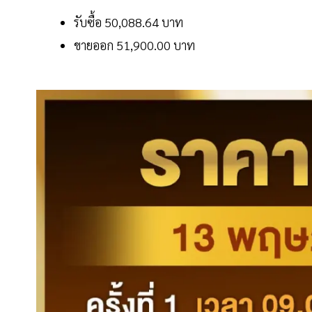
รับซื้อ 50,088.64 บาท
ขายออก 51,900.00 บาท