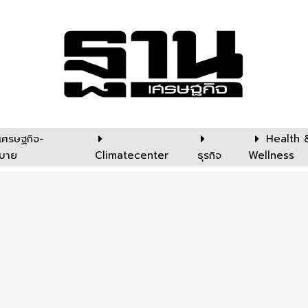
เศรษฐกิจ-
Health 
บาย
Climatecenter
ธุรกิจ
Wellness