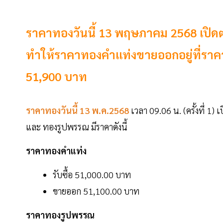
ราคาทองวันนี้ 13 พฤษภาคม 2568 เปิด
ทำให้ราคาทองคำแท่งขายออกอยู่ที่ราค
51,900 บาท
ราคาทองวันนี้ 13 พ.ค.2568
เวลา 09.06 น. (ครั้งที่ 1
และ ทองรูปพรรณ มีราคาดังนี้
ราคาทองคำแท่ง
รับซื้อ 51,000.00 บาท
ขายออก 51,100.00 บาท
ราคาทองรูปพรรณ