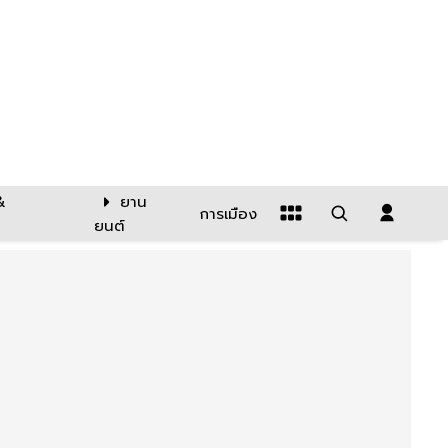
&
ยาน
การเมือง
ยนต์