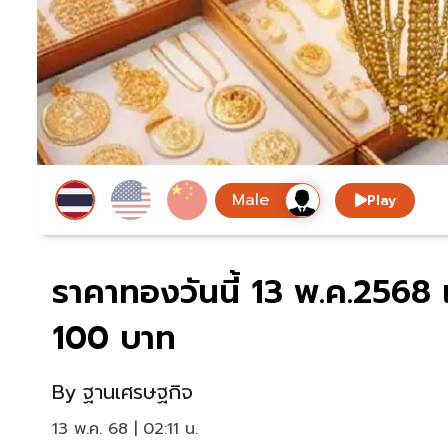
Play
ราคาทองวันนี้ 13 พ.ค.2568 
100 บาท
By
ฐานเศรษฐกิจ
13 พ.ค. 68 | 02:11 น.