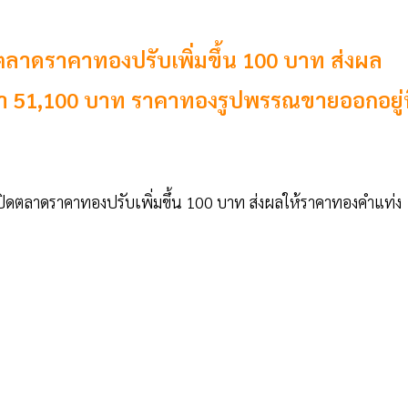
ตลาดราคาทองปรับเพิ่มขึ้น 100 บาท ส่งผล
า 51,100 บาท ราคาทองรูปพรรณขายออกอยู่ท
) เปิดตลาดราคาทองปรับเพิ่มขึ้น 100 บาท ส่งผลให้ราคาทองคำแท่ง