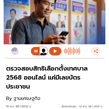
ตรวจสอบสิทธิเลือกตั้งเทศบาล
2568 ออนไลน์ แค่มีเลขบัตร
ประชาชน
By
ฐานเศรษฐกิจ
10 พ.ค. 68 | 00:32 น.
อัปเดตล่าสุด :
10 พ.ค. 68 | 00:51 น.