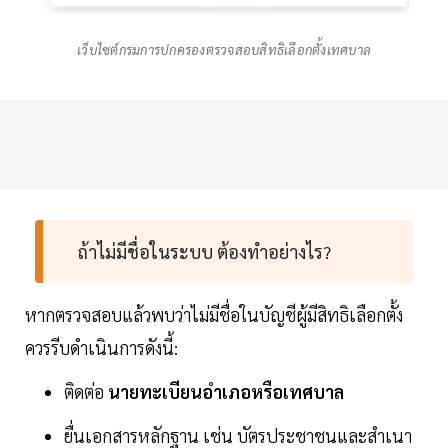
เว็บไซต์กรมการปกครองตรวจสอบสิทธิเลือกตั้งเทศบาล
ถ้าไม่มีชื่อในระบบ ต้องทำอย่างไร?
หากตรวจสอบแล้วพบว่าไม่มีชื่อในบัญชีผู้มีสิทธิเลือกตั้ง
ควรรีบดำเนินการดังนี้:
ติดต่อ
นายทะเบียนอำเภอหรือเทศบาล
ยื่นเอกสารหลักฐาน เช่น บัตรประชาชนและสำเนา