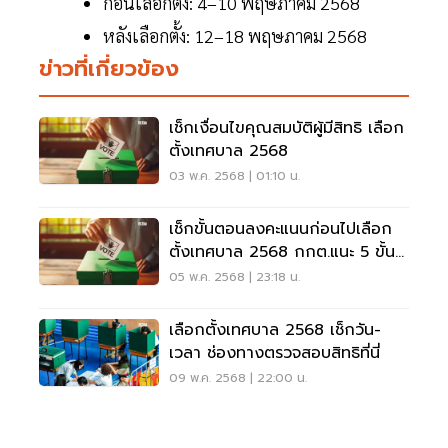
ก่อนเลือกตั้ง: 4–10 พฤษภาคม 2568
หลังเลือกตั้ง: 12–18 พฤษภาคม 2568
ข่าวที่เกี่ยวข้อง
เช็กเงื่อนไขคุณสมบัติผู้มีสิทธิ เลือก
ตั้งเทศบาล 2568
03 พ.ค. 2568 | 01:10 น.
เช็กขั้นตอนลงคะแนนก่อนไปเลือก
ตั้งเทศบาล 2568 กกต.แนะ 5 ขั้น
ตอน
05 พ.ค. 2568 | 23:18 น.
เลือกตั้งเทศบาล 2568 เช็กวัน-
เวลา ช่องทางตรวจสอบสิทธิที่นี่
09 พ.ค. 2568 | 22:00 น.