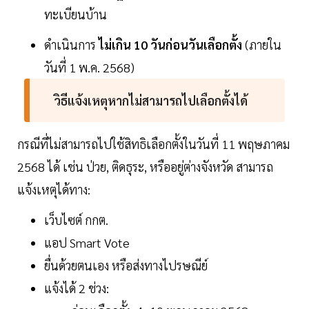
ทะเบียนบ้าน
ดำเนินการ
ไม่เกิน 10 วันก่อนวันเลือกตั้ง
(ภายใน
วันที่ 1 พ.ค. 2568)
วิธีแจ้งเหตุหากไม่สามารถไปเลือกตั้งได้
กรณีที่ไม่สามารถไปใช้สิทธิเลือกตั้งในวันที่ 11 พฤษภาคม
2568 ได้ เช่น ป่วย, ติดธุระ, หรืออยู่ต่างจังหวัด สามารถ
แจ้งเหตุได้ทาง:
เว็บไซต์ กกต.
แอป Smart Vote
ยื่นด้วยตนเอง หรือส่งทางไปรษณีย์
แจ้งได้ 2 ช่วง: