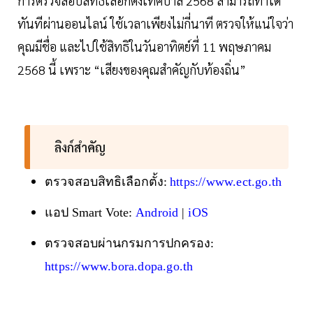
การตรวจสอบสิทธิเลือกตั้งเทศบาล 2568 สามารถทำได้
ทันทีผ่านออนไลน์ ใช้เวลาเพียงไม่กี่นาที ตรวจให้แน่ใจว่า
คุณมีชื่อ และไปใช้สิทธิในวันอาทิตย์ที่ 11 พฤษภาคม
2568 นี้ เพราะ “เสียงของคุณสำคัญกับท้องถิ่น”
ลิงก์สำคัญ
ตรวจสอบสิทธิเลือกตั้ง:
https://www.ect.go.th
แอป
Smart Vote:
Android
|
iOS
ตรวจสอบผ่านกรมการปกครอง:
https://www.bora.dopa.go.th