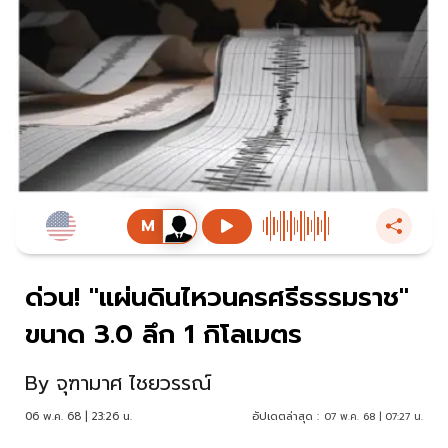
ด่วน! "แผ่นดินไหว​นครศรีธรรมราช"
ขนาด 3.0 ลึก 1 กิโลเมตร
By
จุฑามาศ ไชยวรรณ์
06 พ.ค. 68 | 23:26 น.
อัปเดตล่าสุด :
07 พ.ค. 68 | 07:27 น.