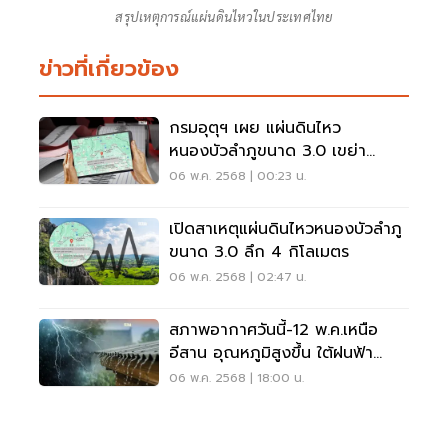
สรุปเหตุการณ์​แผ่นดินไหว​ใน​ประเทศไทย​
ข่าวที่เกี่ยวข้อง
กรมอุตุฯ เผย แผ่นดินไหว
หนองบัวลำภูขนาด 3.0 เขย่า
อ.สุวรรณคูหากลางดึก
06 พ.ค. 2568 | 00:23 น.
เปิดสาเหตุแผ่นดินไหวหนองบัวลำภู​
ขนาด 3.0 ลึก 4 กิโลเมตร​
06 พ.ค. 2568 | 02:47 น.
สภาพอากาศวันนี้-12 พ.ค.เหนือ
อีสาน อุณหภูมิสูงขึ้น ใต้ฝนฟ้า
คะนอง
06 พ.ค. 2568 | 18:00 น.