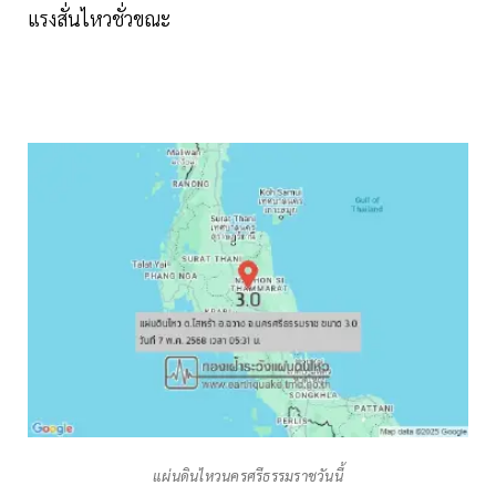
แรงสั่นไหวชั่วขณะ
แผ่นดินไหว​นครศรีธรรมราช​วันนี้