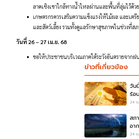
ลาดเชิงเขาใกล้ทางน้ำไหลผ่านและพื้นที่ลุ่มไว้ด้ว
เกษตรกรควรเสริมความแข็งแรงให้ไม้ผล และเตรีย
และสัตว์เลี้ยง รวมทั้งดูแลรักษาสุขภาพในช่วงที่
วันที่ 26 – 27 เม.ย. 68
ขอให้ประชาชนบริเวณภาคใต้ระวังอันตรายจากฝน
ข่าวที่เกี่ยวข้อง
วัน
ร้อ
24 เม
สภา
อาก
กร
24 เม