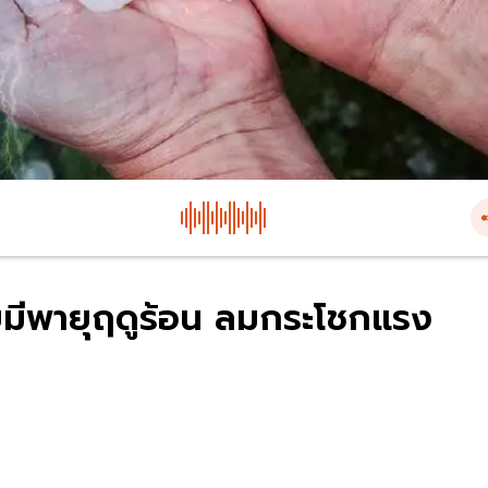
ยมีพายุฤดูร้อน ลมกระโชกแรง