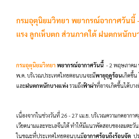
กรมอุตุนิยมวิทยา พยากรณ์อากาศวันนี้
แรง ลูกเห็บตก ส่วนภาคใต้ ฝนตกหนักบ
กรมอุตุนิยมวิทยา
พยากรณ์อากาศวันนี้
- 2 พฤษภาคม พ
พ.ค. บริเวณประเทศไทยตอนบนจะมี
พายุฤดูร้อน
เกิดขึ้
และ
ฝนตกหนักบางแห่ง
รวมถึง
ฟ้าผ่า
ที่อาจเกิดขึ้นได้บางพ
เนื่องจากในช่วงวันที่ 26 - 27 เม.ย. บริเวณความกดอ
เวียดนามและทะเลจีนใต้ ทำให้มีแนวพัดสอบของลมตะวั
ในขณะที่ประเทศไทยตอนบนมี
อากาศร้อนถึงร้อนจัด
ปร