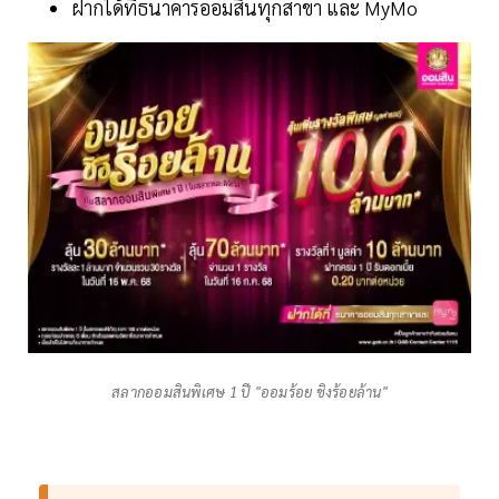
ฝากได้ที่ธนาคารออมสินทุกสาขา และ MyMo
สลากออมสินพิเศษ 1 ปี "ออมร้อย ชิงร้อยล้าน"