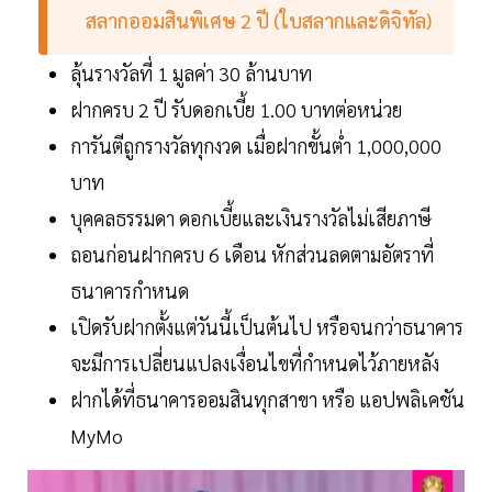
สลากออมสินพิเศษ 2 ปี (ใบสลากและดิจิทัล)
ลุ้นรางวัลที่ 1 มูลค่า 30 ล้านบาท
ฝากครบ 2 ปี รับดอกเบี้ย 1.00 บาทต่อหน่วย
การันตีถูกรางวัลทุกงวด เมื่อฝากขั้นต่ำ 1,000,000
บาท
บุคคลธรรมดา ดอกเบี้ยและเงินรางวัลไม่เสียภาษี
ถอนก่อนฝากครบ 6 เดือน หักส่วนลดตามอัตราที่
ธนาคารกำหนด
เปิดรับฝากตั้งแต่วันนี้เป็นต้นไป หรือจนกว่าธนาคาร
จะมีการเปลี่ยนแปลงเงื่อนไขที่กำหนดไว้ภายหลัง
ฝากได้ที่ธนาคารออมสินทุกสาขา หรือ แอปพลิเคชัน
MyMo