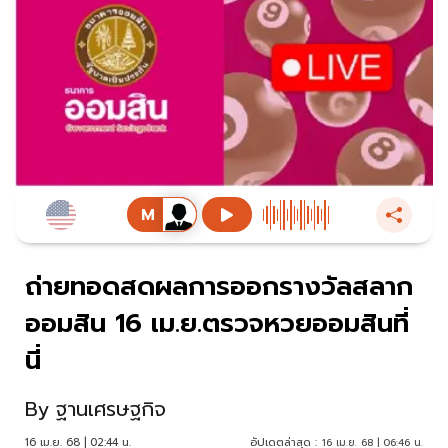
ถ่ายทอดสดผลการออกรางวัลสลาก
ออมสิน 16 เม.ย.ตรวจหวยออมสินที่
นี่
By
ฐานเศรษฐกิจ
16 เม.ย. 68 | 02:44 น.
อัปเดตล่าสุด :
16 เม.ย. 68 | 06:46 น.