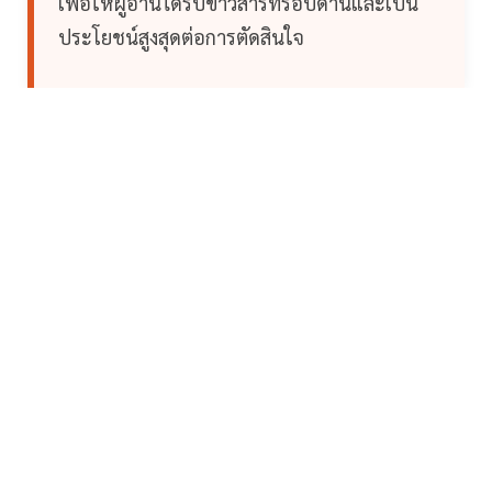
เพื่อให้ผู้อ่านได้รับข่าวสารที่รอบด้านและเป็น
ประโยชน์สูงสุดต่อการตัดสินใจ