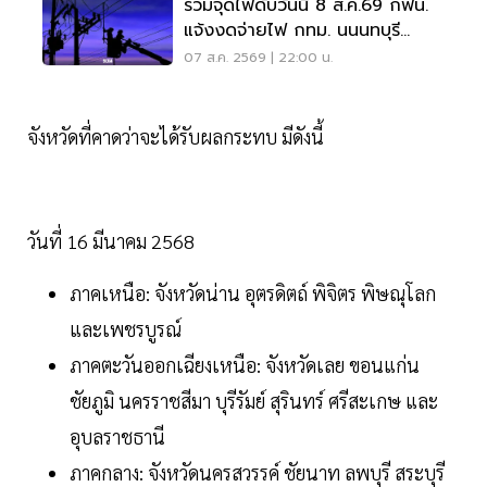
รวมจุดไฟดับวันนี้ 8 ส.ค.69 กฟน.
แจ้งงดจ่ายไฟ กทม. นนนทบุรี
สมุทรปราการ
07 ส.ค. 2569 | 22:00 น.
จังหวัดที่คาดว่าจะได้รับผลกระทบ มีดังนี้
วันที่ 16 มีนาคม 2568
ภาคเหนือ: จังหวัดน่าน อุตรดิตถ์ พิจิตร พิษณุโลก
และเพชรบูรณ์
ภาคตะวันออกเฉียงเหนือ: จังหวัดเลย ขอนแก่น
ชัยภูมิ นครราชสีมา บุรีรัมย์ สุรินทร์ ศรีสะเกษ และ
อุบลราชธานี
ภาคกลาง: จังหวัดนครสวรรค์ ชัยนาท ลพบุรี สระบุรี