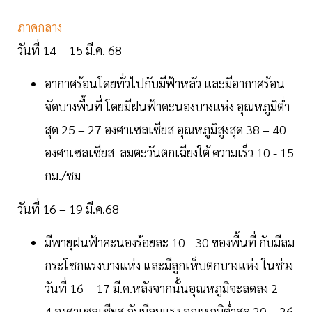
ภาคกลาง
วันที่ 14 – 15 มี.ค. 68
อากาศร้อนโดยทั่วไปกับมีฟ้าหลัว และมีอากาศร้อน
จัดบางพื้นที่ โดยมีฝนฟ้าคะนองบางแห่ง อุณหภูมิต่ำ
สุด 25 – 27 องศาเซลเซียส อุณหภูมิสูงสุด 38 – 40
องศาเซลเซียส ลมตะวันตกเฉียงใต้ ความเร็ว 10 - 15
กม./ชม
วันที่ 16 – 19 มี.ค.68
มีพายุฝนฟ้าคะนองร้อยละ 10 - 30 ของพื้นที่ กับมีลม
กระโชกแรงบางแห่ง และมีลูกเห็บตกบางแห่ง ในช่วง
วันที่ 16 – 17 มี.ค.หลังจากนั้นอุณหภูมิจะลดลง 2 –
4 องศาเซลเซียส กับมีลมแรง อุณหภูมิต่ำสุด 20 – 26