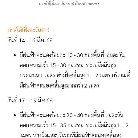
ภาคใต้(ฝั่งตะวันออก) มีฝนฟ้าคะนอง
ภาคใต้(ฝั่งตะวันตก)
วันที่ 14 - 16 มี.ค. 68
มีฝนฟ้าคะนองร้อยละ 10 - 30 ของพื้นที่ ลมตะวัน
ออก ความเร็ว 15 - 30 กม./ชม. ทะเลมีคลื่นสูง
ประมาณ 1 เมตร ห่างฝั่งคลื่นสูง 1 – 2 เมตร บริเวณที่
มีฝนฟ้าคะนองคลื่นสูงมากกว่า 2 เมตร
วันที่ 17 – 19 มี.ค.68
มีฝนฟ้าคะนองร้อยละ 20 - 40 ของพื้นที่ ลมตะวัน
ออก ความเร็ว 15 - 35 กม./ชม. ทะเลมีคลื่นสูง 1 – 2
เมตร ห่างฝั่งและบริเวณที่มีฝนฟ้าคะนองคลื่นสูง