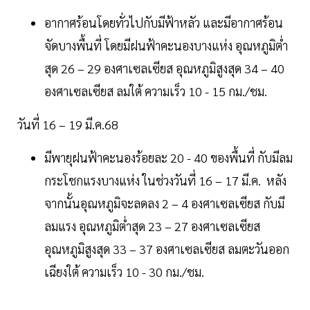
อากาศร้อนโดยทั่วไปกับมีฟ้าหลัว และมีอากาศร้อน
จัดบางพื้นที่ โดยมีฝนฟ้าคะนองบางแห่ง อุณหภูมิต่ำ
สุด 26 – 29 องศาเซลเซียส อุณหภูมิสูงสุด 34 – 40
องศาเซลเซียส ลมใต้ ความเร็ว 10 - 15 กม./ชม.
วันที่ 16 – 19 มี.ค.68
มีพายุฝนฟ้าคะนองร้อยละ 20 - 40 ของพื้นที่ กับมีลม
กระโชกแรงบางแห่ง ในช่วงวันที่ 16 – 17 มี.ค. หลัง
จากนั้นอุณหภูมิจะลดลง 2 – 4 องศาเซลเซียส กับมี
ลมแรง อุณหภูมิต่ำสุด 23 – 27 องศาเซลเซียส
อุณหภูมิสูงสุด 33 – 37 องศาเซลเซียส ลมตะวันออก
เฉียงใต้ ความเร็ว 10 - 30 กม./ชม.