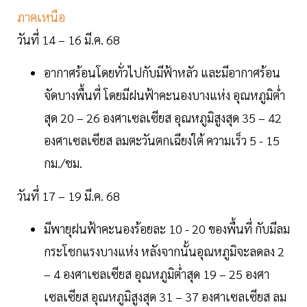
ภาคเหนือ
วันที่ 14 – 16 มี.ค. 68
อากาศร้อนโดยทั่วไปกับมีฟ้าหลัว และมีอากาศร้อน
จัดบางพื้นที่ โดยมีฝนฟ้าคะนองบางแห่ง อุณหภูมิต่ำ
สุด 20 – 26 องศาเซลเซียส อุณหภูมิสูงสุด 35 – 42
องศาเซลเซียส ลมตะวันตกเฉียงใต้ ความเร็ว 5 - 15
กม./ชม.
วันที่ 17 – 19 มี.ค. 68
มีพายุฝนฟ้าคะนองร้อยละ 10 - 20 ของพื้นที่ กับมีลม
กระโชกแรงบางแห่ง หลังจากนั้นอุณหภูมิจะลดลง 2
– 4 องศาเซลเซียส อุณหภูมิต่ำสุด 19 – 25 องศา
เซลเซียส อุณหภูมิสูงสุด 31 – 37 องศาเซลเซียส ลม