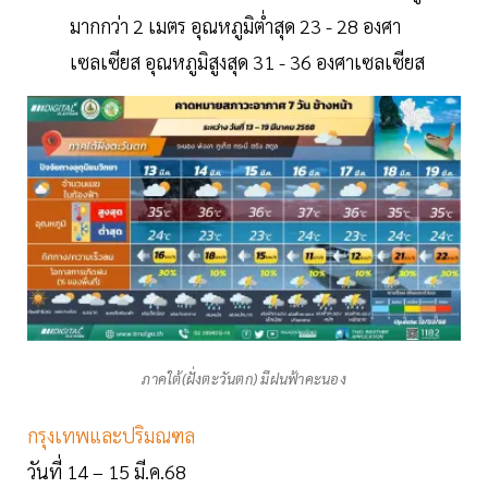
มากกว่า 2 เมตร อุณหภูมิต่ำสุด 23 - 28 องศา
เซลเซียส อุณหภูมิสูงสุด 31 - 36 องศาเซลเซียส
ภาคใต้(ฝั่งตะวันตก) มีฝนฟ้าคะนอง
กรุงเทพและปริมณฑล
วันที่ 14 – 15 มี.ค.68