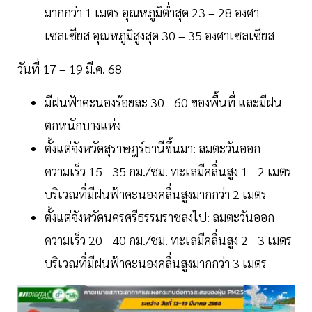
มากกว่า 1 เมตร อุณหภูมิต่ำสุด 23 – 28 องศา
เซลเซียส อุณหภูมิสูงสุด 30 – 35 องศาเซลเซียส
วันที่ 17 – 19 มี.ค. 68
มีฝนฟ้าคะนองร้อยละ 30 - 60 ของพื้นที่ และมีฝน
ตกหนักบางแห่ง
ตั้งแต่จังหวัดสุราษฎร์ธานีขึ้นมา: ลมตะวันออก
ความเร็ว 15 - 35 กม./ชม. ทะเลมีคลื่นสูง 1 - 2 เมตร
บริเวณที่มีฝนฟ้าคะนองคลื่นสูงมากกว่า 2 เมตร
ตั้งแต่จังหวัดนครศรีธรรมราชลงไป: ลมตะวันออก
ความเร็ว 20 - 40 กม./ชม. ทะเลมีคลื่นสูง 2 - 3 เมตร
บริเวณที่มีฝนฟ้าคะนองคลื่นสูงมากกว่า 3 เมตร