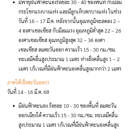
มีพายุฝนฟ้าคะนองร้อยละ 30 - 40 ของพื้นที่ กับมีลม
กระโชกแรงบางแห่ง และมีลูกเห็บตกบางแห่ง ในช่วง
วันที่ 16 – 17 มี.ค. หลังจากนั้นอุณหภูมิจะลดลง 2 –
4 องศาเซลเซียส กับมีลมแรง อุณหภูมิต่ำสุด 22 – 26
องศาเซลเซียส อุณหภูมิสูงสุด 32 – 36 องศา
เซลเซียส ลมตะวันออก ความเร็ว 15 - 30 กม./ชม.
ทะเลมีคลื่นสูงประมาณ 1 เมตร ห่างฝั่งคลื่นสูง 1 – 2
เมตร บริเวณที่มีฝนฟ้าคะนองคลื่นสูงมากกว่า 2 เมตร
ภาคใต้(ฝั่งตะวันออก)
วันที่ 14 - 16 มี.ค. 68
มีฝนฟ้าคะนอง ร้อยละ 10 - 30 ของพื้นที่ ลมตะวัน
ออกเฉียงใต้ ความเร็ว 15 - 30 กม./ชม. ทะเลมีคลื่น
สูงประมาณ 1 เมตร บริเวณที่มีฝนฟ้าคะนองคลื่นสูง