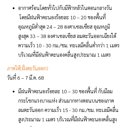
อากาศร้อนโดยทั่วไปกับมีฟ้าหลัวในตอนกลางวัน
โดยมีฝนฟ้าคะนองร้อยละ 10 – 20 ของพื้นที่
อุณหภูมิต่ำสุด 24 – 28 องศาเซลเซียส อุณหภูมิ
สูงสุด 33 – 38 องศาเซลเซียส ลมตะวันออกเฉียงใต้
ความเร็ว 10 - 30 กม./ชม. ทะเลมีคลื่นต่ำกว่า 1 เมตร
บริเวณที่มีฝนฟ้าคะนองคลื่นสูงประมาณ 1 เมตร
ภาคใต้(ฝั่งตะวันออก)
วันที่ 6 – 7 มี.ค. 68
มีฝนฟ้าคะนองร้อยละ 10 – 30 ของพื้นที่ กับมีลม
กระโชกแรงบางแห่ง ส่วนมากทางตอนบนของภาค
ลมตะวันออก ความเร็ว 15 - 30 กม./ชม. ทะเลมีคลื่น
สูงประมาณ 1 เมตร บริเวณที่มีฝนฟ้าคะนองคลื่นสูง