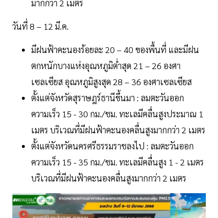
มากกว่า 2 เมตร
วันที่ 8 – 12 มี.ค.
มีฝนฟ้าคะนองร้อยละ 20 – 40 ของพื้นที่ และมีฝน
ตกหนักบางแห่งอุณหภูมิต่ำสุด 21 – 26 องศา
เซลเซียส อุณหภูมิสูงสุด 28 – 36 องศาเซลเซียส
ตั้งแต่จังหวัดสุราษฎร์ธานีขึ้นมา : ลมตะวันออก
ความเร็ว 15 - 30 กม./ชม. ทะเลมีคลื่นสูงประมาณ 1
เมตร บริเวณที่มีฝนฟ้าคะนองคลื่นสูงมากกว่า 2 เมตร
ตั้งแต่จังหวัดนครศรีธรรมราชลงไป : ลมตะวันออก
ความเร็ว 15 - 35 กม./ชม. ทะเลมีคลื่นสูง 1 - 2 เมตร
บริเวณที่มีฝนฟ้าคะนองคลื่นสูงมากกว่า 2 เมตร