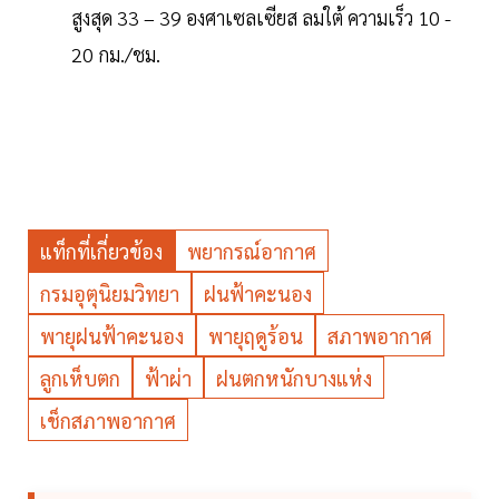
สูงสุด 33 – 39 องศาเซลเซียส ลมใต้ ความเร็ว 10 -
20 กม./ชม.
แท็กที่เกี่ยวข้อง
พยากรณ์อากาศ
กรมอุตุนิยมวิทยา
ฝนฟ้าคะนอง
พายุฝนฟ้าคะนอง
พายุฤดูร้อน
สภาพอากาศ
ลูกเห็บตก
ฟ้าผ่า
ฝนตกหนักบางแห่ง
เช็กสภาพอากาศ