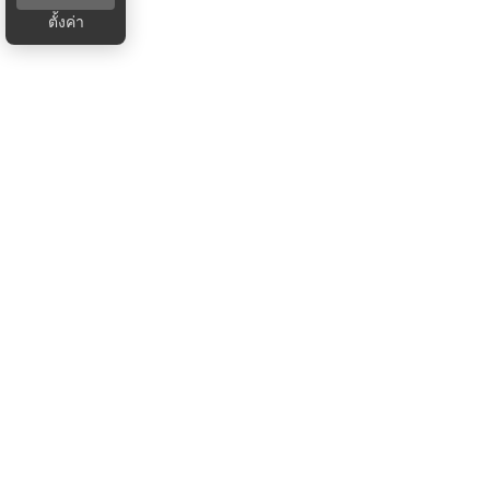
ตั้งค่า