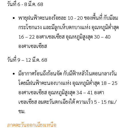
วันที่ 6 - 8 มี.ค. 68
พายุฝนฟ้าคะนองร้อยละ 10 - 20 ของพื้นที่ กับมีลม
กระโชกแรง และมีลูกเห็บตกบางแห่ง อุณหภูมิต่ำสุด
16 – 22 องศาเซลเซียส อุณหภูมิสูงสุด 30 – 40
องศาเซลเซียส
วันที่ 9 – 12 มี.ค. 68
มีอากาศร้อนถึงร้อนจัด กับมีฟ้าหลัวในตอนกลางวัน
โดยมีฝนฟ้าคะนองบางแห่ง อุณหภูมิต่ำสุด 18 – 25
องศาเซลเซียส อุณหภูมิสูงสุด 34 – 41 องศา
เซลเซียส ลมตะวันตกเฉียงใต้ ความเร็ว 5 - 15 กม./
ชม.
ภาคตะวันออกเฉียงเหนือ