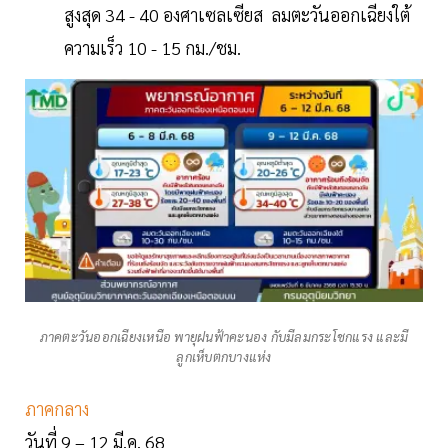
สูงสุด 34 - 40 องศาเซลเซียส ลมตะวันออกเฉียงใต้
ความเร็ว 10 - 15 กม./ชม.
ภาคตะวันออกเฉียงเหนือ พายุฝนฟ้าคะนอง กับมีลมกระโชกแรง และมี
ลูกเห็บตกบางแห่ง
ภาคกลาง
วันที่ 9 – 12 มี.ค. 68