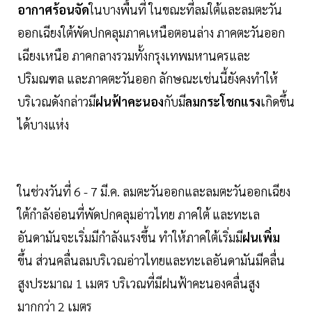
อากาศร้อนจัด
ในบางพื้นที่ ในขณะที่ลมใต้และลมตะวัน
ออกเฉียงใต้พัดปกคลุมภาคเหนือตอนล่าง ภาคตะวันออก
เฉียงเหนือ ภาคกลางรวมทั้งกรุงเทพมหานครและ
ปริมณฑล และภาคตะวันออก ลักษณะเช่นนี้ยังคงทำให้
บริเวณดังกล่าวมี
ฝนฟ้าคะนอง
กับมี
ลมกระโชกแรง
เกิดขึ้น
ได้บางแห่ง
ในช่วงวันที่ 6 - 7 มี.ค. ลมตะวันออกและลมตะวันออกเฉียง
ใต้กำลังอ่อนที่พัดปกคลุมอ่าวไทย ภาคใต้ และทะเล
อันดามันจะเริ่มมีกำลังแรงขึ้น ทำให้ภาคใต้เริ่มมี
ฝนเพิ่ม
ขึ้น ส่วนคลื่นลมบริเวณอ่าวไทยและทะเลอันดามันมีคลื่น
สูงประมาณ 1 เมตร บริเวณที่มีฝนฟ้าคะนองคลื่นสูง
มากกว่า 2 เมตร