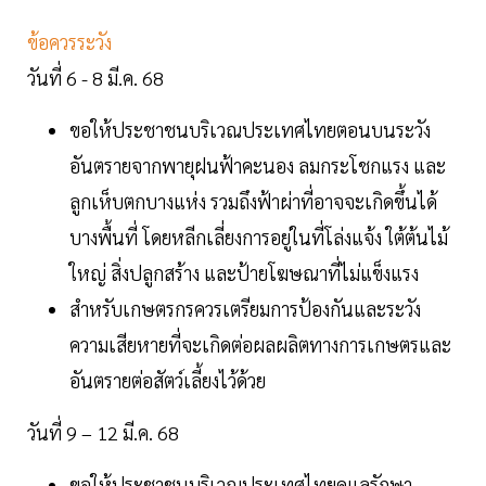
ข้อควรระวัง
วันที่ 6 - 8 มี.ค. 68
ขอให้ประชาชนบริเวณประเทศไทยตอนบนระวัง
อันตรายจากพายุฝนฟ้าคะนอง ลมกระโชกแรง และ
ลูกเห็บตกบางแห่ง รวมถึงฟ้าผ่าที่อาจจะเกิดขึ้นได้
บางพื้นที่ โดยหลีกเลี่ยงการอยู่ในที่โล่งแจ้ง ใต้ต้นไม้
ใหญ่ สิ่งปลูกสร้าง และป้ายโฆษณาที่ไม่แข็งแรง
สำหรับเกษตรกรควรเตรียมการป้องกันและระวัง
ความเสียหายที่จะเกิดต่อผลผลิตทางการเกษตรและ
อันตรายต่อสัตว์เลี้ยงไว้ด้วย
วันที่ 9 – 12 มี.ค. 68
ขอให้ประชาชนบริเวณประเทศไทยดูแลรักษา