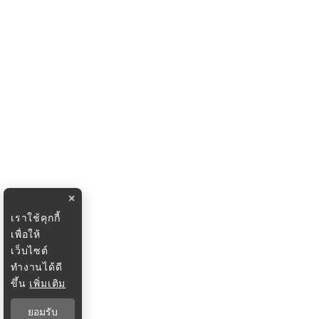
×
เราใช้คุกกี้
เพื่อให้
เว็บไซต์
ทำงานได้ดี
ขึ้น
เพิ่มเติม
ยอมรับ