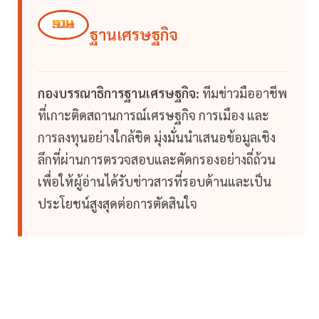
ฐานเศรษฐกิจ
กองบรรณาธิการฐานเศรษฐกิจ:
ทีมข่าวมืออาชีพ
ที่เกาะติดสถานการณ์เศรษฐกิจ การเมือง และ
การลงทุนอย่างใกล้ชิด มุ่งมั่นนำเสนอข้อมูลเชิง
ลึกที่ผ่านการตรวจสอบและคัดกรองอย่างถี่ถ้วน
เพื่อให้ผู้อ่านได้รับข่าวสารที่รอบด้านและเป็น
ประโยชน์สูงสุดต่อการตัดสินใจ