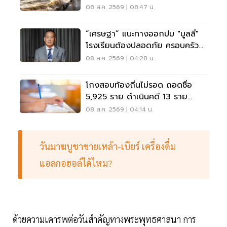
ส.ค.69
08 ส.ค. 2569 | 08:47 น.
“เศรษฐา” แนะทางออกปม "บูลลี่"
โรงเรียนต้องปลอดภัย ครอบครัว
ต้องรับฟัง
08 ส.ค. 2569 | 04:28 น.
โกงสอบท้องถิ่นไม่รอด ถอดชื่อ
5,925 ราย ดำเนินคดี 13 ราย
ปปง.ไล่เส้นการเงิน
08 ส.ค. 2569 | 04:14 น.
วันมาฆบูชาขายเหล้า-เบียร์ เครื่องดื่ม
แอลกอฮอล์ได้ไหม?
ด้วยความเคารพต่อวันสำคัญทางพระพุทธศาสนา การ