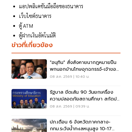
แอปพลิเคชันมือถือของธนาคาร
เว็บไซต์ธนาคาร
ตู้ ATM
ตู้ฝากเงินอัตโนมัติ
ข่าวที่เกี่ยวข้อง
"อนุทิน" สั่งสังคายนากฎหมายปืน
พกนอกบ้านโทษอุกฉกรรจ์-เจ้าของ
โดนหนัก
08 ส.ค. 2569 | 10:40 น.
รัฐบาล ขีดเส้น 90 วันยกเครื่อง
ความปลอดภัยสถานศึกษา สกัดปม
บูลลี่
08 ส.ค. 2569 | 09:39 น.
ปภ.เตือน 6 จังหวัดภาคกลาง-
กทม.ระวังน้ำทะเลหนุนสูง 10-17