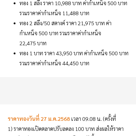
ทอง 1 สลึง ราคา 10,988 บาท ค่ากำเหน็จ 500 บาท
รวมราคาค่ากำเหน็จ 11,488 บาท
ทอง 2 สลึง/50 สตางค์ ราคา 21,975 บาท ค่า
กำเหน็จ 500 บาท รวมราคาค่ากำเหน็จ
22,475 บาท
ทอง 1 บาท ราคา 43,950 บาท ค่ากำเหน็จ 500 บาท
รวมราคาค่ากำเหน็จ 44,450 บาท
ราคาทองวันที่ 27 ม.ค.2568
เวลา 09.08 น. (ครั้งที่
1) ราคาทองเปิดตลาดปรับลดลง 100 บาท ส่งผลให้ราคา