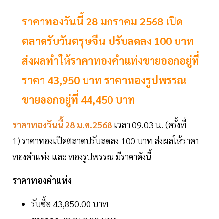
ราคาทองวันนี้ 28 มกราคม 2568 เปิด
ตลาดรับวันตรุษจีน ปรับลดลง 100 บาท
ส่งผลทำให้ราคาทองคำแท่งขายออกอยู่ที่
ราคา 43,950 บาท ราคาทองรูปพรรณ
ขายออกอยู่ที่ 44,450 บาท
ราคาทองวันนี้ 28 ม.ค.2568
เวลา 09.03 น. (ครั้งที่
1) ราคาทองเปิดตลาดปรับลดลง 100 บาท ส่งผลให้ราคา
ทองคำแท่ง และ ทองรูปพรรณ มีราคาดังนี้
ราคาทองคำแท่ง
รับซื้อ 43,850.00 บาท