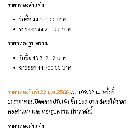
ราคาทองคำแท่ง
รับซื้อ 44,100.00 บาท
ขายออก 44,200.00 บาท
ราคาทองรูปพรรณ
รับซื้อ 43,312.12 บาท
ขายออก 44,700.00 บาท
ราคาทองวันที่ 22 ม.ค.2568
เวลา 09.02 น. (ครั้งที่
1) ราคาทองเปิดตลาดปรับเพิ่มขึ้น 150 บาท ส่งผลให้ราคา
ทองคำแท่ง และ ทองรูปพรรณ มีราคาดังนี้
ราคาทองคำแท่ง