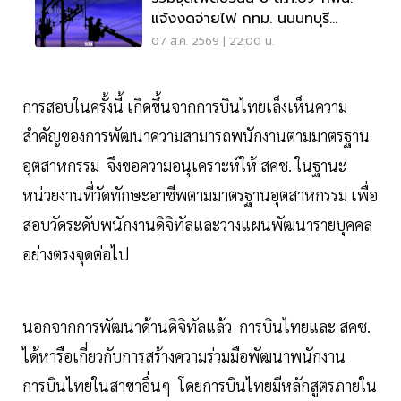
แจ้งงดจ่ายไฟ กทม. นนนทบุรี
สมุทรปราการ
07 ส.ค. 2569 | 22:00 น.
การสอบในครั้งนี้ เกิดขึ้นจากการบินไทยเล็งเห็นความ
สำคัญของการพัฒนาความสามารถพนักงานตามมาตรฐาน
อุตสาหกรรม จึงขอความอนุเคราะห์ให้ สคช. ในฐานะ
หน่วยงานที่วัดทักษะอาชีพตามมาตรฐานอุตสาหกรรม เพื่อ
สอบวัดระดับพนักงานดิจิทัลและวางแผนพัฒนารายบุคคล
อย่างตรงจุดต่อไป
นอกจากการพัฒนาด้านดิจิทัลแล้ว การบินไทยและ สคช.
ได้หารือเกี่ยวกับการสร้างความร่วมมือพัฒนาพนักงาน
การบินไทยในสาขาอื่นๆ โดยการบินไทยมีหลักสูตรภายใน