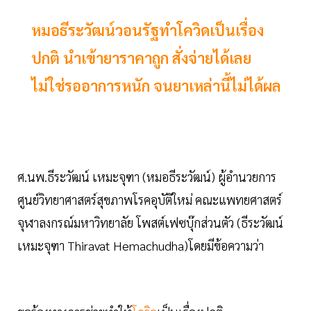
หมอธีระวัฒน์วอนรัฐทำโควิดเป็นเรื่อง
ปกติ นำเข้ายาราคาถูก สั่งจ่ายได้เลย
ไม่ใช่รออาการหนัก จนยาเหล่านี้ไม่ได้ผล
ศ.นพ.ธีระวัฒน์ เหมะจุฑา (หมอธีระวัฒน์) ผู้อำนวยการ
ศูนย์วิทยาศาสตร์สุขภาพโรคอุบัติใหม่ คณะแพทยศาสตร์
จุฬาลงกรณ์มหาวิทยาลัย โพสต์เฟซบุ๊กส่วนตัว (ธีระวัฒน์
เหมะจุฑา Thiravat Hemachudha)โดยมีข้อความว่า