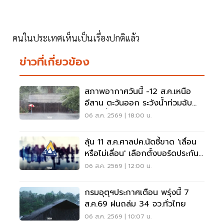
คนในประเทศเห็นเป็นเรื่องปกติแล้ว
ข่าวที่เกี่ยวข้อง
สภาพอากาศวันนี้ -12 ส.ค.เหนือ
อีสาน ตะวันออก ระวังน้ำท่วมฉับ
พลัน น้ำป่าไหลหลาก
06 ส.ค. 2569 | 18:00 น.
ลุ้น 11 ส.ค.ศาลปค.นัดชี้ขาด 'เลื่อน
หรือไม่เลื่อน' เลือกตั้งบอร์ดประกัน
สังคม
06 ส.ค. 2569 | 12:00 น.
กรมอุตุฯประกาศเตือน พรุ่งนี้ 7
ส.ค.69 ฝนถล่ม 34 จว.ทั่วไทย
06 ส.ค. 2569 | 10:07 น.