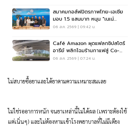
สมาคมกอล์ฟมิตรภาพไทย-เอเชีย
มอบ 1.5 แสนบาท หนุน "เนเน่
รอยัล" ลุยเวทีที่สหรัฐ
06 ส.ค. 2569 | 09:42 น.
Café Amazon ผุดแฟลกชิปสโตร์
อารีย์ พลิกโฉมร้านกาแฟสู่ Co-
Working Space ครบวงจร
06 ส.ค. 2569 | 07:24 น.
ไม่สบายซื้อยาและได้ยาตามความเหมาะสมเลย
ไม่ใช่รออาการหนัก จนยาเหล่านี้ไม่ได้ผล (เพราะต้องใช้
แต่เนิ่นๆ) และไม่ต้องหามเข้าโรงพยาบาลที่ไม่มีเตียง