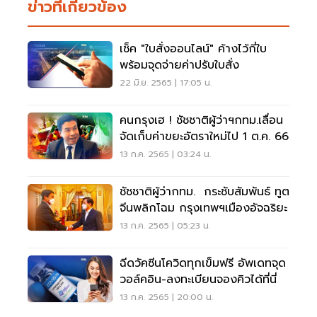
ข่าวที่เกี่ยวข้อง
เช็ค "ใบสั่งออนไลน์" ค้างไว้กี่ใบ
พร้อมจุดจ่ายค่าปรับใบสั่ง
22 มิ.ย. 2565 | 17:05 น.
คนกรุงเฮ ! ชัชชาติผู้ว่าฯกทม.เลื่อน
จัดเก็บค่าขยะอัตราใหม่ไป 1 ต.ค. 66
13 ก.ค. 2565 | 03:24 น.
ชัชชาติผู้ว่ากทม. กระชับสัมพันธ์ ทูต
จีนพลิกโฉม กรุงเทพฯเมืองอัจฉริยะ
13 ก.ค. 2565 | 05:23 น.
ฉีดวัคซีนโควิดทุกเข็มฟรี อัพเดทจุด
วอล์คอิน-ลงทะเบียนจองคิวได้ที่นี่
13 ก.ค. 2565 | 20:00 น.