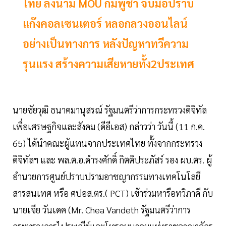
ไทย ลงนาม MOU กัมพูชา จับมือปราบ
แก๊งคอลเซนเตอร์ หลอกลวงออนไลน์
อย่างเป็นทางการ หลังปัญหาทวีความ
รุนแรง สร้างความเสียหายทั้ง2ประเทศ
นายชัยวุฒิ ธนาคมานุสรณ์ รัฐมนตรีว่าการกระทรวงดิจิทัล
เพื่อเศรษฐกิจและสังคม (ดีอีเอส) กล่าวว่า วันนี้ (11 ก.ค.
65) ได้นำคณะผู้แทนจากประเทศไทย ทั้งจากกระทรวง
ดิจิทัลฯ และ พล.ต.อ.ดำรงศักดิ์ กิตติประภัสร์ รอง ผบ.ตร. ผู้
อำนวยการศูนย์ปราบปรามอาชญากรรมทางเทคโนโลยี
สารสนเทศ หรือ ศปอส.ตร.( PCT) เข้าร่วมหารือทวิภาคี กับ
นายเจีย วันเดค (Mr. Chea Vandeth รัฐมนตรีว่าการ