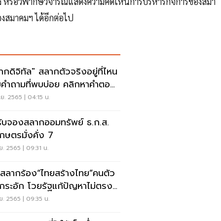
วล่วง หรือวิพากษ์วิจารณ์แสดงความคิดเห็นการบริหารกิจการของสมา
งสมาคมฯ ได้อีกต่อไป
ากดิจิทัล" สลากตัวจริงอยู่ที่ไหน
คำถามที่พบบ่อย คลิกหาคำตอบ
.ย. 2565 | 04:15 น.
รับจองสลากออมทรัพย์ ธ.ก.ส.
เกษตรมั่งคั่ง 7
.ย. 2565 | 09:31 น.
ค้าสลากร้อง“ไทยสร้างไทย”คนตัว
กกระอัก โวยรัฐแก้ปัญหาไม่ตรง
.ย. 2565 | 09:35 น.