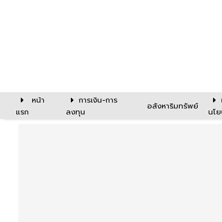
หน้า
การเงิน-การ
อสังหาริมทรัพย์
แรก
ลงทุน
นโย