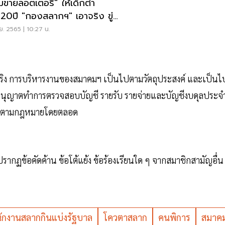
ามขายลอตเตอรี่" ให้เด็กต่ำ
า20ปี "กองสลากฯ" เอาจริง ขู่
1หมื่น
.ย. 2565 | 10:27 น.
วามจริง การบริหารงานของสมาคมฯ เป็นไปตามวัตถุประสงค์ และเป็นไ
บอนุญาตทำการตรวจสอบบัญชี รายรับ รายจ่ายและบัญชีงบดุลประจ
รณาตามกฎหมายโดยตลอด
กฏข้อคัดค้าน ข้อโต้แย้ง ข้อร้องเรียนใด ๆ จากสมาชิกสามัญอื่น
ักงานสลากกินแบ่งรัฐบาล
โควตาสลาก
คนพิการ
สมาค