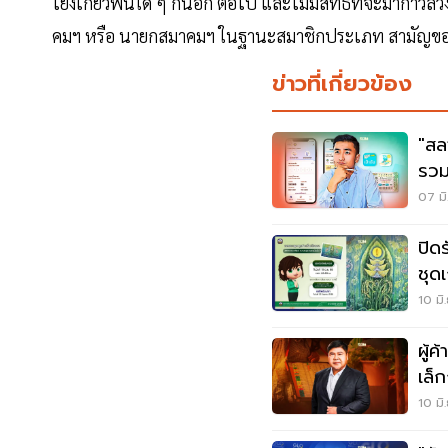
โยงเกี่ยวพันใด ๆ กันอีก ต่อไป และไม่มีสิทธิ์ที่จะมาก้า
คมฯ หรือ นายกสมาคมฯ ในฐานะสมาชิกประเภท สามัญขอ
ข่าวที่เกี่ยวข้อง
"สล
รวม
ที่นี่
07 มิ
ปิด
ชุด
10 มิ
ผู้
เล็
จุด
10 มิ