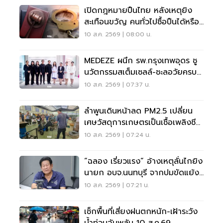
เปิดกฎหมายปืนไทย หลังเหตุยิง
สะเทือนขวัญ คนทั่วไปซื้อปืนได้หรือ
ไม่?
10 ส.ค. 2569 | 08:00 น.
MEDEZE ผนึก รพ.กรุงเทพอุดร ชู
นวัตกรรมสเต็มเซลล์-ชะลอวัยครบ
วงจร
10 ส.ค. 2569 | 07:37 น.
ลำพูนเดินหน้าลด PM2.5 เปลี่ยน
เศษวัสดุการเกษตรเป็นเชื้อเพลิงชีว
มวล
10 ส.ค. 2569 | 07:24 น.
“ฉลอง เรี่ยวแรง“ อ้างเหตุลั่นไกยิง
นายก อบจ.นนทบุรี จากปมขัดแย้ง
เรื่องเงิน
10 ส.ค. 2569 | 07:21 น.
เช็กพื้นที่เสี่ยงฝนตกหนัก-เฝ้าระวัง