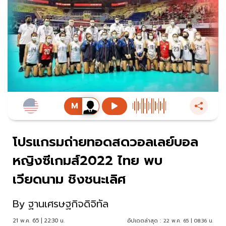
โปรแกรมถ่ายทอดสดวอลเลย์บอล
หญิงซีเกมส์2022 ไทย พบ
เวียดนาม ชิงชนะเลิศ
By
ฐานเศรษฐกิจดิจิทัล
21 พ.ค. 65 | 22:30 น.
อัปเดตล่าสุด :
22 พ.ค. 65 | 08:36 น.