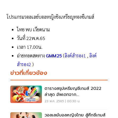
โปรแกรมวอลเลย์บอลหญิงชิงเหรียญทองซีเกมส์
ไทย พบ เวียดนาม
วันที่ 22พ.ค.65
เวลา 17.00น.
ถ่ายทอดสดทาง
GMM25
(
ลิงค์สำรอง1
,
ลิงค์
สำรอง2
)
ข่าวที่เกี่ยวข้อง
ตารางสรุปเหรียญซีเกมส์ 2022
ล่าสุด อัพเดทจาก
Seagames2021.com ที่นี่
23 พ.ค. 2565 | 00:30 น.
วอลเลย์บอลหญิงไทย สู้ศึกซีเกมส์