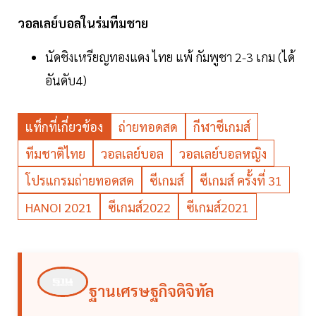
วอลเลย์บอลในร่มทีมชาย
นัดชิงเหรียญทองแดง ไทย แพ้ กัมพูชา 2-3 เกม (ได้
อันดับ4)
แท็กที่เกี่ยวข้อง
ถ่ายทอดสด
กีฬาซีเกมส์
ทีมชาติไทย
วอลเลย์บอล
วอลเลย์บอลหญิง
โปรแกรมถ่ายทอดสด
ซีเกมส์
ซีเกมส์ ครั้งที่ 31
HANOI 2021
ซีเกมส์2022
ซีเกมส์2021
ฐานเศรษฐกิจดิจิทัล