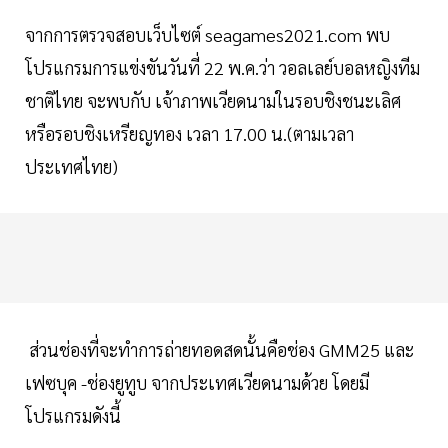
จากการตรวจสอบเว็บไซต์ seagames2021.com พบ
โปรแกรมการแข่งขันวันที่ 22 พ.ค.ว่า วอลเลย์บอลหญิงทีม
ชาติไทย จะพบกับ เจ้าภาพเวียดนามในรอบชิงชนะเลิศ
หรือรอบชิงเหรียญทอง เวลา 17.00 น.(ตามเวลา
ประเทศไทย)
ส่วนช่องที่จะทำการถ่ายทอดสดนั้นคือช่อง GMM25 และ
เฟซบุค -ช่องยูทูบ จากประเทศเวียดนามด้วย โดยมี
โปรแกรมดังนี้