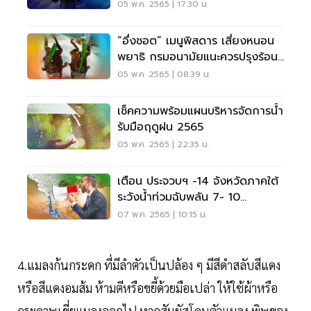
ตกตลอดช่วง
05 พ.ค. 2565 | 17:30 น.
“อึ่งชอต” เมนูพิสดาร เสี่ยงหนอน
พยาธิ กรมอนามัยแนะควรปรุงร้อน
กินสุกทั่วๆ
05 พ.ค. 2565 | 08:39 น.
เช็คความพร้อมแผนบริหารจัดการน้ำ
รับมือฤดูฝน 2565
05 พ.ค. 2565 | 22:35 น.
เตือน ประจวบฯ -14 จังหวัดภาคใต้
ระวังน้ำท่วมฉับพลัน 7- 10
พ.ค.65 นี้
07 พ.ค. 2565 | 10:15 น.
4.แมลงก้นกระดก ที่มีลำตัวเป็นปล้อง ๆ มีสีดำสลับสีแดง
หรือสีแดงอมส้ม ห้ามตีหรือขยี้ด้วยมือเปล่า ให้ใช้ผ้าหรือ
กระดาษเขี่ยแมลงออกไป หากสัมผัสโดนตัวแมลง พิษของ