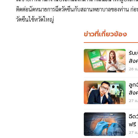
ติดต่อนัดหมายการฉีดวัคซีนกับสถานพยาบาลของท่าน ก่อน
วัคซีนไข้หวัดใหญ่
ข่าวที่เกี่ยวข้อง
รับ
สัง
กส์ไ
26 เม
ลูกจ้างคว
สัง
27 เม
ฉีดว
ฟรี 
27 เม