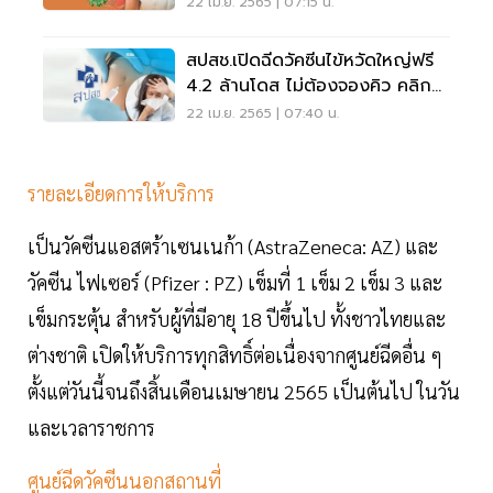
22 เม.ย. 2565 | 07:15 น.
สปสช.เปิดฉีดวัคซีนไข้หวัดใหญ่ฟรี
4.2 ล้านโดส ไม่ต้องจองคิว คลิกที่
นี่
22 เม.ย. 2565 | 07:40 น.
รายละเอียดการให้บริการ
เป็นวัคซีนแอสตร้าเซนเนก้า (AstraZeneca: AZ) และ
วัคซีน ไฟเซอร์ (Pfizer : PZ) เข็มที่ 1 เข็ม 2 เข็ม 3 และ
เข็มกระตุ้น สำหรับผู้ที่มีอายุ 18 ปีขึ้นไป ทั้งชาวไทยและ
ต่างชาติ เปิดให้บริการทุกสิทธิ์ต่อเนื่องจากศูนย์ฉีดอื่น ๆ
ตั้งแต่วันนี้จนถึงสิ้นเดือนเมษายน 2565 เป็นต้นไป ในวัน
และเวลาราชการ
ศูนย์ฉีดวัคซีนนอกสถานที่