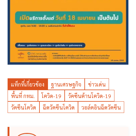
แท็กที่เกี่ยวข้อง
ฐานเศรษฐกิจ
ข่าวเด่น
พื้นที่ กทม.
โควิด-19
วัคซีนต้านโควิด-19
วัคซีนโควิด
ฉีดวัคซีนโควิด
วอล์คอินฉีดวัคซีน