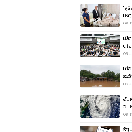
'สุร
เหต
นนท
09 ส.
เปิ
นโย
ออท
09 ส.
เตื
ระว
สูง
09 ส.
อัป
จัน
09 ส.
รัฐ