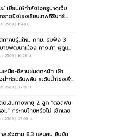
ิยะ' เยี่ยมให้กำลังใจครูบาดเจ็บ
ุกราดยิงโรงเรียนเทพศิรินทร์
บุรี
ค. 2569 | 11:49 น.
ดสภาคนรุ่นใหม่ กทม. รับฟัง 3
บายพัฒนาเมือง ทางเท้า-ผู้ดูแล
ิสติก-จักรยาน
ค. 2569 | 10:28 น.
อนเหนือ-อีสานฝนตกหนัก เฝ้า
ังน้ำท่วมฉับพลัน ระดับน้ำโขงเพิ่ม
ค. 2569 | 07:16 น.
เดตเส้นทางพายุ 2 ลูก "ดอลฟิน-
หอม" กระทบไทยหรือไม่ เช็กเลย
ค. 2569 | 07:03 น.
บาลเร่งตาม 8.3 แสนคน ยืนยัน