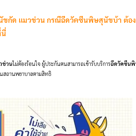
ัขกัด แมวข่วน กรณีฉีดวัคซีนพิษสุนัขบ้า ต้อง
นี่
วข่วน
ไม่ต้องร้อนใจ ผู้ประกันตนสามารถเข้ารับบริการ
ฉีดวัคซีนพ
าในสถานพยาบาลตามสิทธิ