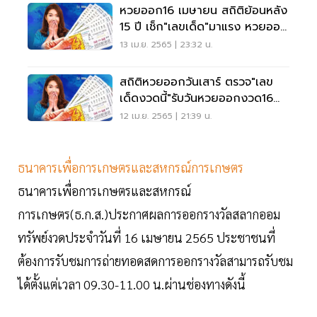
หวยออก16 เมษายน สถิติย้อนหลัง
15 ปี เช็ก"เลขเด็ด"มาแรง หวยออก
วันเสาร์ 16/4/65
13 เม.ย. 2565 | 23:32 น.
สถิติหวยออกวันเสาร์ ตรวจ"เลข
เด็ดงวดนี้"รับวันหวยออกงวด16
เม.ย.65
12 เม.ย. 2565 | 21:39 น.
ธนาคารเพื่อการเกษตรและสหกรณ์การเกษตร
ธนาคารเพื่อการเกษตรและสหกรณ์
การเกษตร(ธ.ก.ส.)ประกาศผลการออกรางวัลสลากออม
ทรัพย์งวดประจำวันที่ 16 เมษายน 2565 ประชาชนที่
ต้องการรับชมการถ่ายทอดสดการออกรางวัลสามารถรับชม
ได้ตั้งแต่เวลา 09.30-11.00 น.ผ่านช่องทางดังนี้