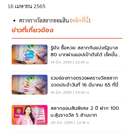
16 เมษายน 2565
ตรวจรางวัลสลากออมสิน (
คลิกที่นี่
)
ข่าวที่เกี่ยวข้อง
รู้ยัง ซื้อหวย สลากกินแบ่งรัฐบาล
80 บาทผ่านแอปเป๋าตังได้ เช็คขั้น
ตอนที่นี่
14 มี.ค. 2565 | 22:45 น.
รวมช่องทางตรวจผลรางวัลสลาก
งวดประจำวันที่ 16 มีนาคม 65 ที่นี่
16 มี.ค. 2565 | 03:30 น.
สลากออมสินพิเศษ 2 ปี ฝาก 100
บ.ลุ้นรางวัล 5 ล้านบาท
20 มี.ค. 2565 | 22:18 น.