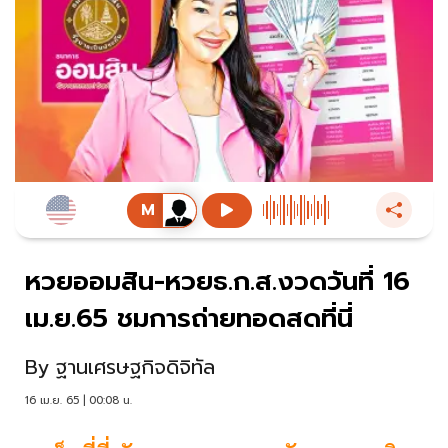
หวยออมสิน-หวยธ.ก.ส.งวดวันที่ 16
เม.ย.65 ชมการถ่ายทอดสดที่นี่
By
ฐานเศรษฐกิจดิจิทัล
16 เม.ย. 65 | 00:08 น.