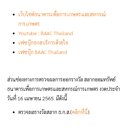
เว็บไซต์ธนาคารเพื่อการเกษตรและสหกรณ์
การเกษตร
Youtube : BAAC Thailand
เฟซบุ๊กธกสบริการด้วยใจ
เฟซบุ๊ก BAAC Thailand
ส่วนช่องทางการตรวจผลการออกรางวัล สลากออมทรัพย์
ธนาคารเพื่อการเกษตรและสหกรณ์การเกษตร งวดประจำ
วันที่ 16 เมษายน 2565 มีดังนี้
ตรวจผลรางวัลสลาก ธ.ก.ส.(
คลิกที่นี่
)