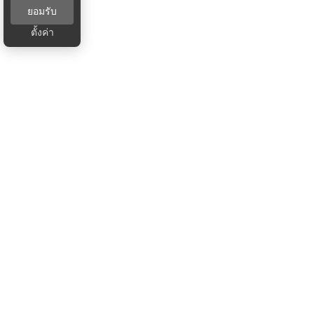
ยอมรับ
ตั้งค่า