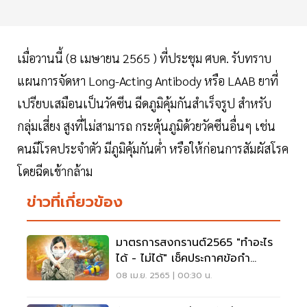
เมื่อวานนี้ (8 เมษายน 2565 ) ที่ประชุม ศบค. รับทราบ
แผนการจัดหา Long-Acting Antibody หรือ LAAB ยาที่
เปรียบเสมือนเป็นวัคซีน ฉีดภูมิคุ้มกันสำเร็จรูป สำหรับ
กลุ่มเสี่ยง สูงที่ไม่สามารถ กระตุ้นภูมิด้วยวัคซีนอื่นๆ เช่น
คนมีโรคประจำตัว มีภูมิคุ้มกันต่ำ หรือให้ก่อนการสัมผัสโรค
โดยฉีดเข้ากล้าม
ข่าวที่เกี่ยวข้อง
มาตรการสงกรานต์2565 "ทำอะไร
ได้ - ไม่ได้" เช็คประกาศข้อกำ
หนดศบค.ที่นี่
08 เม.ย. 2565 | 00:30 น.