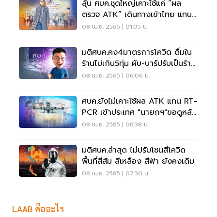
ลุ้น ศบค.ชุดใหญ่เคาะใช้แค่ “ผล
ตรวจ ATK” เดินทางเข้าไทย แทน
ตรวจ RT-PCR
08 เม.ย. 2565 | 01:05 น.
มติศบค.คง4มาตรการโควิด ดื่มใน
ร้านไม่เกิน5ทุ่ม ผับ-บาร์ปรับเป็นร้าน
อาหาร
08 เม.ย. 2565 | 06:06 น.
ศบค.ยังไม่เคาะใช้ผล ATK แทน RT-
PCR เข้าประเทศ "นายกฯ"ขอดูหลัง
สงกรานต์ก่อน
08 เม.ย. 2565 | 06:38 น.
มติศบค.ล่าสุด ไม่ปรับโซนสีโควิด
พื้นที่สีส้ม สีเหลือง สีฟ้า ยังคงเดิม
08 เม.ย. 2565 | 07:30 น.
LAAB คืออะไร