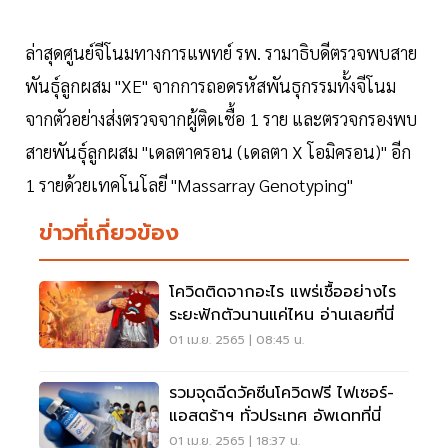
ล่าสุดศูนย์จีโนมทางการแพทย์ รพ. รามาธิบดีตรวจพบสาย
พันธุ์ลูกผสม "XE" จากการถอดรหัสพันธุกรรมทั้งจีโนม
จากตัวอย่างส่งตรวจจากผู้ติดเชื้อ 1 ราย และตรวจกรองพบ
สายพันธุ์ลูกผสม "เดลตาครอน (เดลตา X โอมิครอน)" อีก
1 รายด้วยเทคโนโลยี "Massarray Genotyping"
ข่าวที่เกี่ยวข้อง
โควิดติดจากอะไร แพร่เชื้ออย่างไร
ระยะฟักตัวนานแค่ไหน อ่านเลยที่นี่
01 เม.ย. 2565 | 08:45 น.
รวมจุดฉีดวัคซีนโควิดฟรี ไฟเซอร์-
แอสตร้าฯ ทั่วประเทศ อัพเดทที่นี่
01 เม.ย. 2565 | 18:37 น.