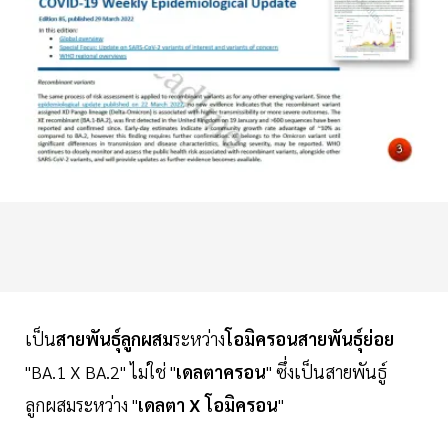
เป็น
สายพันธุ์ลูกผสม
ระหว่าง
โอมิครอนสายพันธุ์ย่อย
"BA.1 X BA.2" ไม่ใช่ "
เดลตาครอน
" ซึ่งเป็นสายพันธู์
ลูกผสมระหว่าง "
เดลตา X โอมิครอน
"