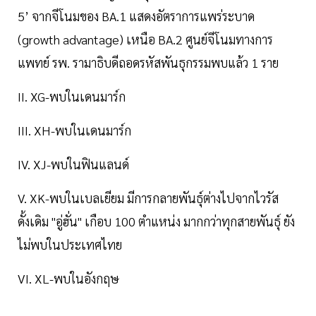
5’ จากจีโนมของ BA.1 แสดงอัตราการแพร่ระบาด
(growth advantage) เหนือ BA.2 ศูนย์จีโนมทางการ
แพทย์ รพ. รามาธิบดีถอดรหัสพันธุกรรมพบแล้ว 1 ราย
II. XG-พบในเดนมาร์ก
III. XH-พบในเดนมาร์ก
IV. XJ-พบในฟินแลนด์
V. XK-พบในเบลเยียม มีการกลายพันธุ์ต่างไปจากไวรัส
ดั้งเดิม "อู่ฮั่น" เกือบ 100 ตำแหน่ง มากกว่าทุกสายพันธุ์ ยัง
ไม่พบในประเทศไทย
VI. XL-พบในอังกฤษ