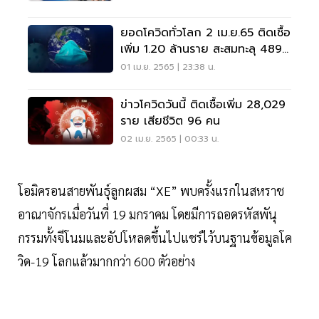
ยอดโควิดทั่วโลก 2 เม.ย.65 ติดเชื้อ
เพิ่ม 1.20 ล้านราย สะสมทะลุ 489
ล้านราย
01 เม.ย. 2565 | 23:38 น.
ข่าวโควิดวันนี้ ติดเชื้อเพิ่ม 28,029
ราย เสียชีวิต 96 คน
02 เม.ย. 2565 | 00:33 น.
โอมิครอนสายพันธุ์ลูกผสม “XE” พบครั้งแรกในสหราช
อาณาจักรเมื่อวันที่ 19 มกราคม โดยมีการถอดรหัสพันุ
กรรมทั้งจีโนมและอัปโหลดขึ้นไปแชร์ไว้บนฐานข้อมูลโค
วิด-19 โลกแล้วมากกว่า 600 ตัวอย่าง