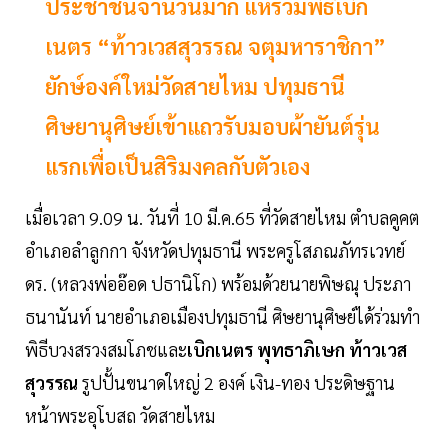
ประชาชนจำนวนมาก แห่ร่วมพิธีเบิก
เนตร “ท้าวเวสสุวรรณ จตุมหาราชิกา”
ยักษ์องค์ใหม่วัดสายไหม ปทุมธานี
ศิษยานุศิษย์เข้าแถวรับมอบผ้ายันต์รุ่น
แรกเพื่อเป็นสิริมงคลกับตัวเอง
เมื่อเวลา 9.09 น. วันที่ 10 มี.ค.65 ที่วัดสายไหม ตำบลคูคต
อำเภอลำลูกกา จังหวัดปทุมธานี พระครูโสภณภัทรเวทย์
ดร. (หลวงพ่ออ๊อด ปธานิโก) พร้อมด้วยนายพิษณุ ประภา
ธนานันท์ นายอำเภอเมืองปทุมธานี ศิษยานุศิษย์ได้ร่วมทำ
พิธีบวงสรวงสมโภชและ
เบิกเนตร พุทธาภิเษก ท้าวเวส
สุวรรณ
รูปปั้นขนาดใหญ่ 2 องค์ เงิน-ทอง ประดิษฐาน
หน้าพระอุโบสถ วัดสายไหม