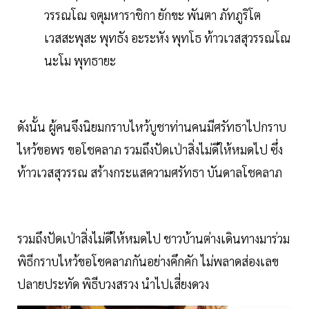
วรรณโณ จตุมหาราชิกา ยักขะ พันตา ภัทภูริโต
เวสสะพุสะ พุทธัง อะระหัง พุทโธ ท้าวเวสสุวรรณโณ
นะโม พุทธายะ
ดังนั้น ผู้คนจึงนิยมกราบไหว้บูชาท่านคนมีศรัทธาไปกราบ
ไหว้ขอพร ขอโชคลาภ รวมถึงปัดเป่าสิ่งไม่ดีให้หมดไป ซึ่ง
ท้าวเวสสุวรรณ สร้างกระแสความศรัทธา บันดาลโชคลาภ
รวมถึงปัดเป่าสิ่งไม่ดีให้หมดไป ชาวบ้านต่างเดินทางมาร่วม
พิธีกราบไหว้ขอโชคลาภกันอย่างคึกคัก ไม่พลาดส่องเลข
ปลายประทัด พิธีบวงสรวง นำไปเสี่ยงดวง