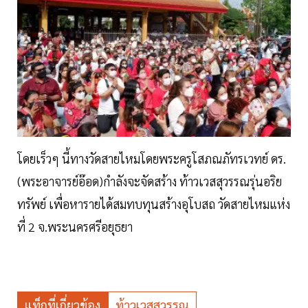
โดยเร็วๆ นี้ทางวัดสายไหมโดยพระครูโสภณภัทรเวทย์ ดร.
(พระอาจารย์อ๊อด)กำลังจะจัดสร้าง ท้าวเวสสุวรรณรุ่นอริย
ทรัพย์ เพื่อหารายได้สมทบทุนสร้างอุโบสถ วัดสายไหมแห่ง
ที่ 2 จ.พระนครศรีอยุธยา
แท็กที่เกี่ยวข้อง
ท้าวเวสสุวรรณ