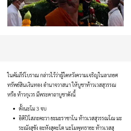
ในคัมภีร์โบราณ กล่าวไว้ว่าผู้ใดหวังความเจริญในลาภยศ
ทรัพย์สินเงินทอง อำนาจวาสนา ให้บูชาท้าวเวสสุวรรณ
หรือ ท้าวกุเวร มีพระคาถาบูชาดังนี้
ตั้งนะโม 3 จบ
อิติปิโสภะคะวา ยะมะราชาโน ท้าวเวสสุวรรณโณ มะ
ระณังสุขัง อะหังสุคะโต นะโมพุทธายะ ท้าวเวสสุ