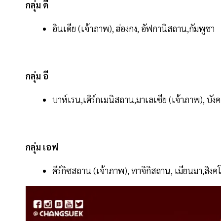
กลุ่ม ดี
อินเดีย (เจ้าภาพ), ฮ่องกง, อัฟกานิสถาน,กัมพูชา
กลุ่ม อี
บาห์เรน,เติร์กเมนิสถาน,มาเลเซีย (เจ้าภาพ), บั
กลุ่ม เอฟ
คีร์กิซสถาน (เจ้าภาพ), ทาจิกิสถาน, เมียนมา,สิงคโ