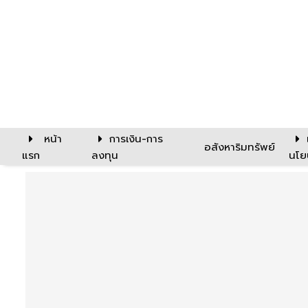
หน้า
การเงิน-การ
อสังหาริมทรัพย์
แรก
ลงทุน
นโย