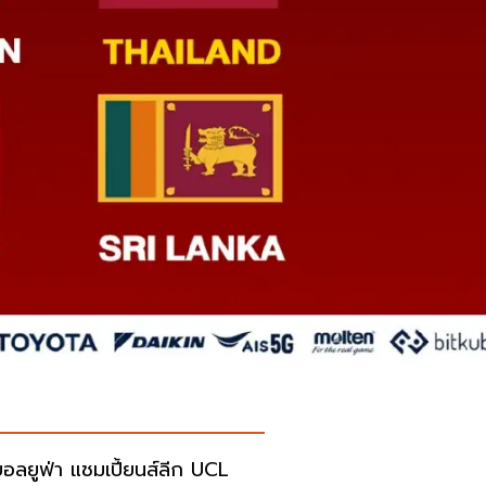
อลยูฟ่า แชมเปี้ยนส์ลีก UCL