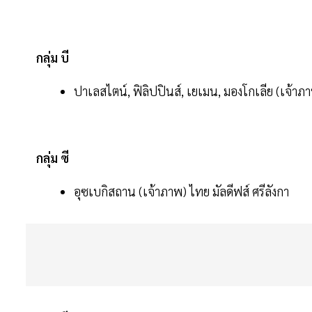
กลุ่ม บี
ปาเลสไตน์, ฟิลิปปินส์, เยเมน, มองโกเลีย (เจ้าภ
กลุ่ม ซี
อุซเบกิสถาน (เจ้าภาพ) ไทย มัลดีฟส์ ศรีลังกา