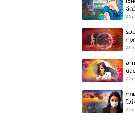
เช็
ฉีดว
22 ก.
รวม
กุม
23 ก.
อาก
น้อ
สถิติ
22 ก.
กทม
ไว้ใ
22 ก.