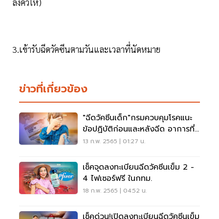
ลงคิวให้)
3.เข้ารับฉีดวัคซีนตามวันและเวลาที่นัดหมาย
ข่าวที่เกี่ยวข้อง
"ฉีดวัคซีนเด็ก"กรมควบคุมโรคแนะ
ข้อปฏิบัติก่อนและหลังฉีด อาการที่
พบบ่อย
13 ก.พ. 2565 | 01:27 น.
เช็คจุดลงทะเบียนฉีดวัคซีนเข็ม 2 -
4 ไฟเซอร์ฟรี ในกทม.
18 ก.พ. 2565 | 04:52 น.
เช็คด่วน!เปิดลงทะเบียนฉีดวัคซีนเข็ม